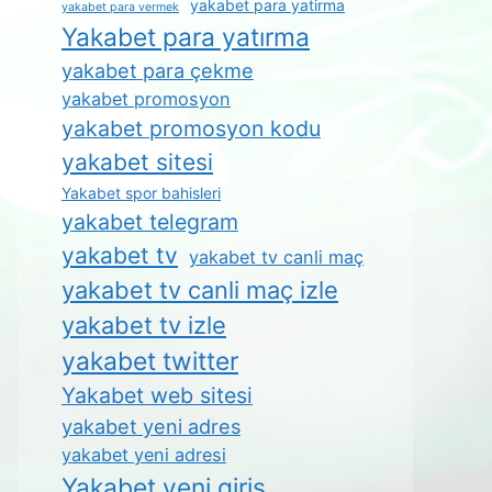
yakabet para yatirma
yakabet para vermek
Yakabet para yatırma
yakabet para çekme
yakabet promosyon
yakabet promosyon kodu
yakabet sitesi
Yakabet spor bahisleri
yakabet telegram
yakabet tv
yakabet tv canli maç
yakabet tv canli maç izle
yakabet tv izle
yakabet twitter
Yakabet web sitesi
yakabet yeni adres
yakabet yeni adresi
Yakabet yeni giriş