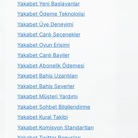
Yakabet Yeni Başlayanlar
Yakabet Ödeme Teknolojisi
Yakabet Üye Deneyimi
Yakabet Canlı Seçenekler
Yakabet Oyun Erişimi
Yakabet Canlı Bayiler
Yakabet Abonelik Ödemesi
Yakabet Bahis Uzantıları
Yakabet Bahis Severler
Yakabet Müşteri Yardımı
Yakabet Sohbet Bilgilendirme
Yakabet Kural Takibi
Yakabet Komisyon Standartları
Yakabet Twitter Bonusları