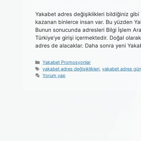
Yakabet adres değişiklikleri bildiğiniz gib
kazanan binlerce insan var. Bu yüzden Yak
Bunun sonucunda adresleri Bilgi İşlem Ara
Türkiye’ye girişi içermektedir. Doğal olara
adres de alacaklar. Daha sonra yeni Yaka
Kategoriler
Yakabet Promosyonlar
Etiketler
yakabet adres değişiklikleri
,
yakabet adres gün
Yorum yap