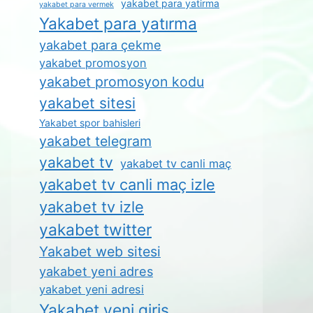
yakabet para yatirma
yakabet para vermek
Yakabet para yatırma
yakabet para çekme
yakabet promosyon
yakabet promosyon kodu
yakabet sitesi
Yakabet spor bahisleri
yakabet telegram
yakabet tv
yakabet tv canli maç
yakabet tv canli maç izle
yakabet tv izle
yakabet twitter
Yakabet web sitesi
yakabet yeni adres
yakabet yeni adresi
Yakabet yeni giriş