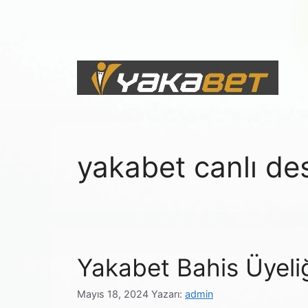
İçeriğe
atla
yakabet canlı de
Yakabet Bahis Üyeli
Mayıs 18, 2024
Yazarı:
admin