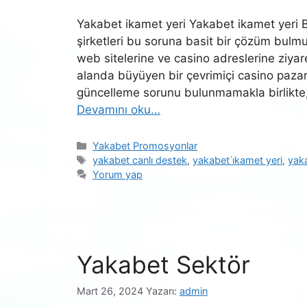
Yakabet ikamet yeri Yakabet ikamet yeri 
şirketleri bu soruna basit bir çözüm bulmu
web sitelerine ve casino adreslerine ziyare
alanda büyüyen bir çevrimiçi casino pazarı
güncelleme sorunu bulunmamakla birlikte,
Devamını oku…
Kategoriler
Yakabet Promosyonlar
Etiketler
yakabet canlı destek
,
yakabet i̇kamet yeri
,
yaka
Yorum yap
Yakabet Sektör
Mart 26, 2024
Yazarı:
admin