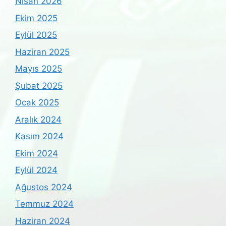
Nisan 2026
Ekim 2025
Eylül 2025
Haziran 2025
Mayıs 2025
Şubat 2025
Ocak 2025
Aralık 2024
Kasım 2024
Ekim 2024
Eylül 2024
Ağustos 2024
Temmuz 2024
Haziran 2024