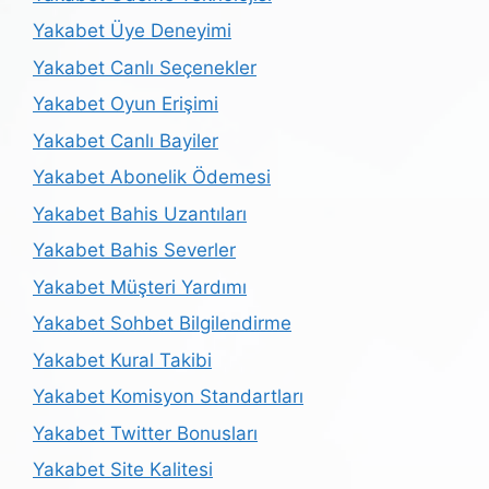
Yakabet Üye Deneyimi
Yakabet Canlı Seçenekler
Yakabet Oyun Erişimi
Yakabet Canlı Bayiler
Yakabet Abonelik Ödemesi
Yakabet Bahis Uzantıları
Yakabet Bahis Severler
Yakabet Müşteri Yardımı
Yakabet Sohbet Bilgilendirme
Yakabet Kural Takibi
Yakabet Komisyon Standartları
Yakabet Twitter Bonusları
Yakabet Site Kalitesi