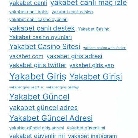
yakabet canli maç izle
yakabet canli
yakabet canlı bahis
yakabet canlı casino
yakabet canlı casino oyunları
yakabet canlı destek
Yakabet Casino
Yakabet casino oyunları
Yakabet Casino Sitesi
yakabet casino web siteleri
yakabet giris adresi
yakabet com
yakabet giris twitter
yakabet giris yap
Yakabet Giriş
Yakabet Girişi
yakabet giriş uzantısı
yakabet giriş özelliği
Yakabet Güncel
yakabet güncel adres
Yakabet Güncel Adresi
yakabet güncel giriş adresi
yakabet güvenli mi
yakabet güvenlir mi
yakabet instagram