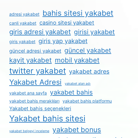
bahis sitesi yakabet
adresi yakabet
casino sitesi yakabet
canli yakabet
giris adresi yakabet
girisi yakabet
giris yap yakabet
giris yakabet
güncel yakabet
güncel adresi yakabet
kayit yakabet
mobil yakabet
twitter yakabet
yakabet adres
Yakabet Adresi
yakabet alan adı
yakabet bahis
yakabet ana sayfa
yakabet bahis meraklıları
yakabet bahis platformu
Yakabet bahis seçenekleri
Yakabet bahis sitesi
yakabet bonus
yakabet belgeyi i̇nceleme