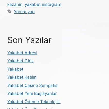
kazanın
,
yakabet instagram
Yorum yap
Son Yazılar
Yakabet Adresi
Yakabet Giriş
Yakabet
Yakabet Katılın
Yakabet Casino Sempatisi
Yakabet Yeni Başlayanlar
Yakabet Ödeme Teknolojisi