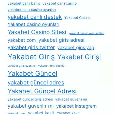
yakabet canlı bahis
yakabet canlı casino
yakabet canlı casino oyunları
yakabet canlı destek
Yakabet Casino
Yakabet casino oyunları
Yakabet Casino Sitesi
yakabet casino web siteleri
yakabet giris adresi
yakabet com
yakabet giris twitter
yakabet giris yap
Yakabet Giriş
Yakabet Girişi
yakabet giriş uzantısı
yakabet giriş özelliği
Yakabet Güncel
yakabet güncel adres
Yakabet Güncel Adresi
yakabet güncel giriş adresi
yakabet güvenli mi
yakabet güvenlir mi
yakabet instagram
yakabet kayit
Yakabet kayıt
yakabet i̇tiraz