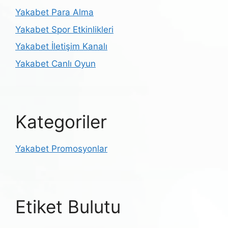
Yakabet Para Alma
Yakabet Spor Etkinlikleri
Yakabet İletişim Kanalı
Yakabet Canlı Oyun
Kategoriler
Yakabet Promosyonlar
Etiket Bulutu