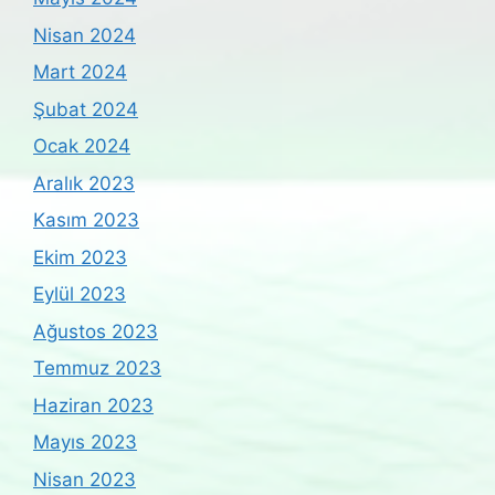
Nisan 2024
Mart 2024
Şubat 2024
Ocak 2024
Aralık 2023
Kasım 2023
Ekim 2023
Eylül 2023
Ağustos 2023
Temmuz 2023
Haziran 2023
Mayıs 2023
Nisan 2023