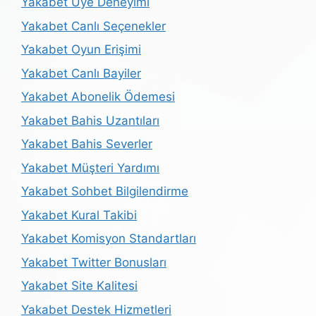
Yakabet Üye Deneyimi
Yakabet Canlı Seçenekler
Yakabet Oyun Erişimi
Yakabet Canlı Bayiler
Yakabet Abonelik Ödemesi
Yakabet Bahis Uzantıları
Yakabet Bahis Severler
Yakabet Müşteri Yardımı
Yakabet Sohbet Bilgilendirme
Yakabet Kural Takibi
Yakabet Komisyon Standartları
Yakabet Twitter Bonusları
Yakabet Site Kalitesi
Yakabet Destek Hizmetleri