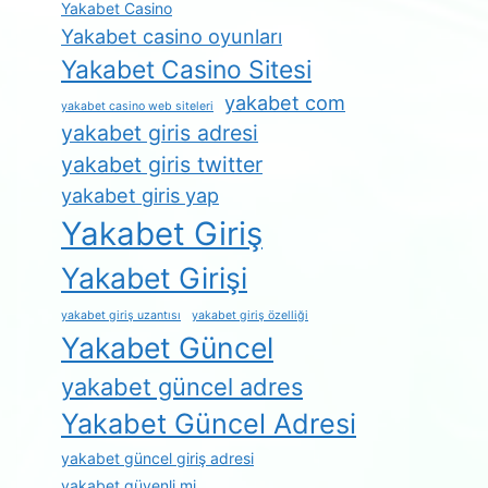
Yakabet Casino
Yakabet casino oyunları
Yakabet Casino Sitesi
yakabet com
yakabet casino web siteleri
yakabet giris adresi
yakabet giris twitter
yakabet giris yap
Yakabet Giriş
Yakabet Girişi
yakabet giriş uzantısı
yakabet giriş özelliği
Yakabet Güncel
yakabet güncel adres
Yakabet Güncel Adresi
yakabet güncel giriş adresi
yakabet güvenli mi