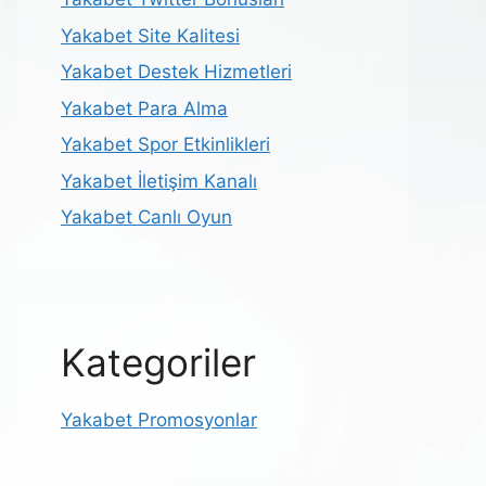
Yakabet Site Kalitesi
Yakabet Destek Hizmetleri
Yakabet Para Alma
Yakabet Spor Etkinlikleri
Yakabet İletişim Kanalı
Yakabet Canlı Oyun
Kategoriler
Yakabet Promosyonlar