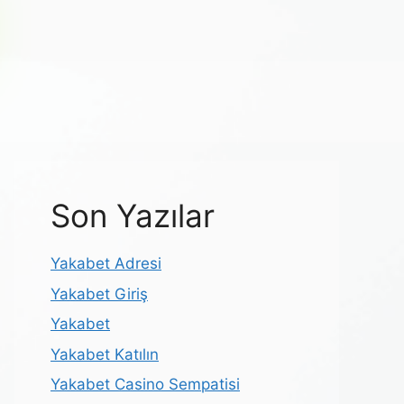
Son Yazılar
Yakabet Adresi
Yakabet Giriş
Yakabet
Yakabet Katılın
Yakabet Casino Sempatisi