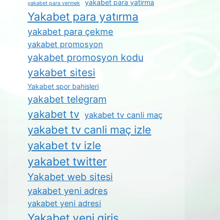
yakabet para yatirma
yakabet para vermek
Yakabet para yatırma
yakabet para çekme
yakabet promosyon
yakabet promosyon kodu
yakabet sitesi
Yakabet spor bahisleri
yakabet telegram
yakabet tv
yakabet tv canli maç
yakabet tv canli maç izle
yakabet tv izle
yakabet twitter
Yakabet web sitesi
yakabet yeni adres
yakabet yeni adresi
Yakabet yeni giriş