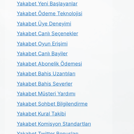
Yakabet Yeni Başlayanlar
Yakabet Ödeme Teknolojisi
Yakabet Üye Deneyimi
Yakabet Canlı Seçenekler
Yakabet Oyun Erişimi
Yakabet Canlı Bayiler
Yakabet Abonelik Ödemesi
Yakabet Bahis Uzantıları
Yakabet Bahis Severler
Yakabet Müşteri Yardımı
Yakabet Sohbet Bilgilendirme
Yakabet Kural Takibi
Yakabet Komisyon Standartları
Yakabet Twitter Bonusları