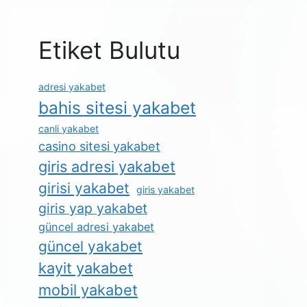
Etiket Bulutu
adresi yakabet
bahis sitesi yakabet
canli yakabet
casino sitesi yakabet
giris adresi yakabet
girisi yakabet
giris yakabet
giris yap yakabet
güncel adresi yakabet
güncel yakabet
kayit yakabet
mobil yakabet