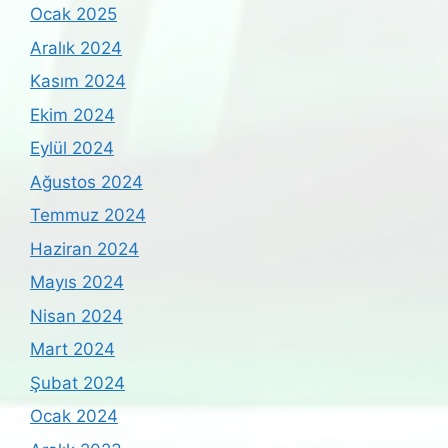
Ocak 2025
Aralık 2024
Kasım 2024
Ekim 2024
Eylül 2024
Ağustos 2024
Temmuz 2024
Haziran 2024
Mayıs 2024
Nisan 2024
Mart 2024
Şubat 2024
Ocak 2024