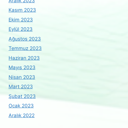
Aralık 2023
Kasım 2023
Ekim 2023
Eylül 2023
Ağustos 2023
Temmuz 2023
Haziran 2023
Mayıs 2023
Nisan 2023
Mart 2023
Şubat 2023
Ocak 2023
Aralık 2022