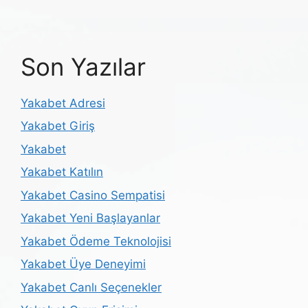
Son Yazılar
Yakabet Adresi
Yakabet Giriş
Yakabet
Yakabet Katılın
Yakabet Casino Sempatisi
Yakabet Yeni Başlayanlar
Yakabet Ödeme Teknolojisi
Yakabet Üye Deneyimi
Yakabet Canlı Seçenekler