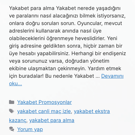
Yakabet para alma Yakabet nerede yaşadığını
ve paralarını nasıl alacağınızı bilmek istiyorsanız,
onlara doğru soruları sorun. Oyuncular, mevcut
adreslerini kullanarak anında nasıl üye
olabileceklerini öğrenmeye heveslidirler. Yeni
giriş adresine geldikten sonra, hiçbir zaman bir
üye hesabı yapabilirsiniz. Herhangi bir endişeniz
veya sorununuz varsa, doğrudan yönetim
ekibine ulaşmaktan çekinmeyin. Yardım etmek
için buradalar! Bu nedenle Yakabet …
Devamını
oku…
Kategoriler
Yakabet Promosyonlar
Etiketler
yakabet canli maç izle
,
yakabet ekstra
kazanç
,
yakabet para alma
Yorum yap