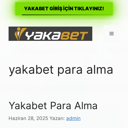
YAKABET GİRİŞ İÇİN TIKLAYINIZ!
İçeriğe
atla
Menü
yakabet para alma
Yakabet Para Alma
Haziran 28, 2025
Yazarı:
admin