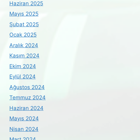
Haziran 2025
Mayıs 2025
Şubat 2025
Ocak 2025
Aralık 2024
Kasım 2024
Ekim 2024
Eylül 2024
Ağustos 2024
Temmuz 2024
Haziran 2024
Mayıs 2024
Nisan 2024
Mart 2024