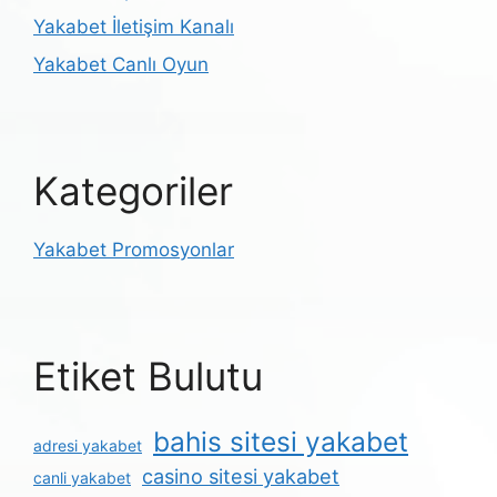
Yakabet İletişim Kanalı
Yakabet Canlı Oyun
Kategoriler
Yakabet Promosyonlar
Etiket Bulutu
bahis sitesi yakabet
adresi yakabet
casino sitesi yakabet
canli yakabet