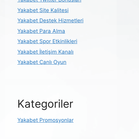
Yakabet Site Kalitesi
Yakabet Destek Hizmetleri
Yakabet Para Alma
Yakabet Spor Etkinlikleri
Yakabet İletişim Kanalı
Yakabet Canlı Oyun
Kategoriler
Yakabet Promosyonlar