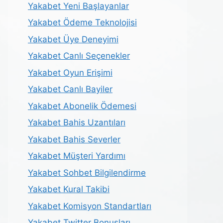
Yakabet Yeni Başlayanlar
Yakabet Ödeme Teknolojisi
Yakabet Üye Deneyimi
Yakabet Canlı Seçenekler
Yakabet Oyun Erişimi
Yakabet Canlı Bayiler
Yakabet Abonelik Ödemesi
Yakabet Bahis Uzantıları
Yakabet Bahis Severler
Yakabet Müşteri Yardımı
Yakabet Sohbet Bilgilendirme
Yakabet Kural Takibi
Yakabet Komisyon Standartları
Yakabet Twitter Bonusları