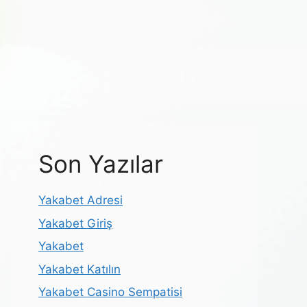
Son Yazılar
Yakabet Adresi
Yakabet Giriş
Yakabet
Yakabet Katılın
Yakabet Casino Sempatisi