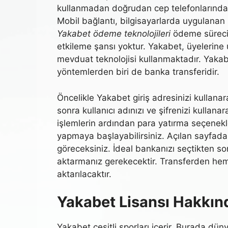
kullanmadan doğrudan cep telefonlarından 
Mobil bağlantı, bilgisayarlarda uygulanan 
Yakabet ödeme teknolojileri
ödeme süreci 
etkileme şansı yoktur. Yakabet, üyelerine 
mevduat teknolojisi kullanmaktadır. Yakabe
yöntemlerden biri de banka transferidir.
Öncelikle Yakabet giriş adresinizi kullana
sonra kullanıcı adınızı ve şifrenizi kullan
işlemlerin ardından para yatırma seçenekl
yapmaya başlayabilirsiniz. Açılan sayfada 
göreceksiniz. İdeal bankanızı seçtikten so
aktarmanız gerekecektir. Transferden hem
aktarılacaktır.
Yakabet Lisansı Hakkın
Yakabet çeşitli sporları içerir. Burada dü