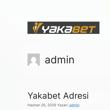
İçeriğe
atla
admin
Yakabet Adresi
Haziran 26, 2026
Yazarı:
admin