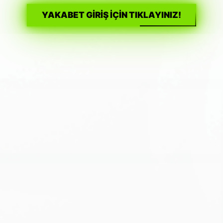
YAKABET GİRİŞ İÇİN TIKLAYINIZ!