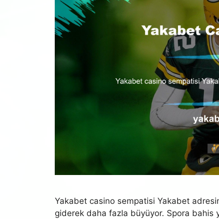
Yakabet casino sempatisi Yakabet adresinin
giderek daha fazla büyüyor. Spora bahis 