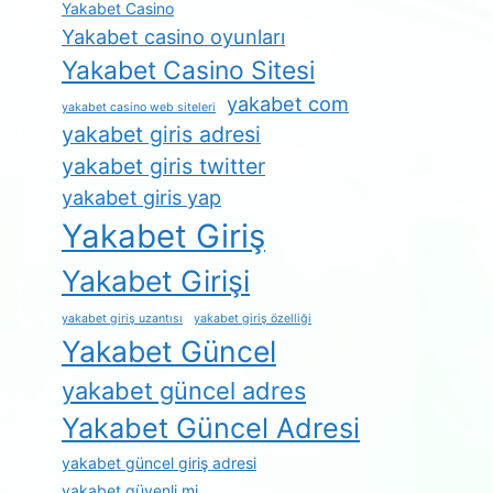
Yakabet Casino
Yakabet casino oyunları
Yakabet Casino Sitesi
yakabet com
yakabet casino web siteleri
yakabet giris adresi
yakabet giris twitter
yakabet giris yap
Yakabet Giriş
Yakabet Girişi
yakabet giriş uzantısı
yakabet giriş özelliği
Yakabet Güncel
yakabet güncel adres
Yakabet Güncel Adresi
yakabet güncel giriş adresi
yakabet güvenli mi