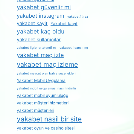
yakabet güvenlir mi
yakabet instagram
yakabet i̇tiraz
yakabet kayit
Yakabet kayıt
yakabet kaç oldu
yakabet kullanıcılar
yakabet ligler ertelendi mi
yakabet lisanslı mı
yakabet maç izle
yakabet maç izleme
yakabet mevcut olan bahis seçenekleri
Yakabet Mobil Uygulama
yakabet mobil uygulaması nasıl i̇ndirilir
yakabet mobil uyumluluğu
yakabet müşteri hizmetleri
yakabet müşterileri
yakabet nasil bir site
yakabet oyun ve casino sitesi