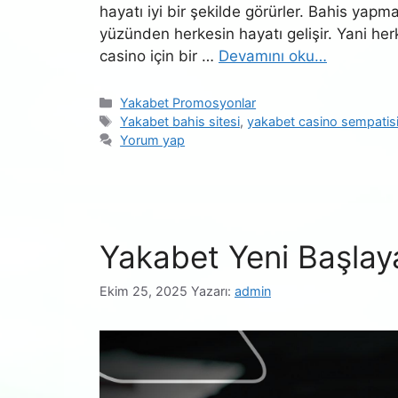
hayatı iyi bir şekilde görürler. Bahis yap
yüzünden herkesin hayatı gelişir. Yani h
casino için bir …
Devamını oku…
Kategoriler
Yakabet Promosyonlar
Etiketler
Yakabet bahis sitesi
,
yakabet casino sempatis
Yorum yap
Yakabet Yeni Başlay
Ekim 25, 2025
Yazarı:
admin