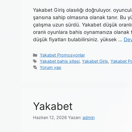
Yakabet Giriş olasılığı doğruluyor. oyunc
şansına sahip olmasına olanak tanır. Bu 
çalışma uzun sürdü. Yakabet düşük oranl
oranlı oyunlara bahis oynamanıza olanak ta
düşük fiyatları bulabilirsiniz. yüksek …
De
Kategoriler
Yakabet Promosyonlar
Etiketler
Yakabet bahis sitesi
,
Yakabet Giriş
,
Yakabet Po
Yorum yap
Yakabet
Haziran 12, 2026
Yazarı:
admin