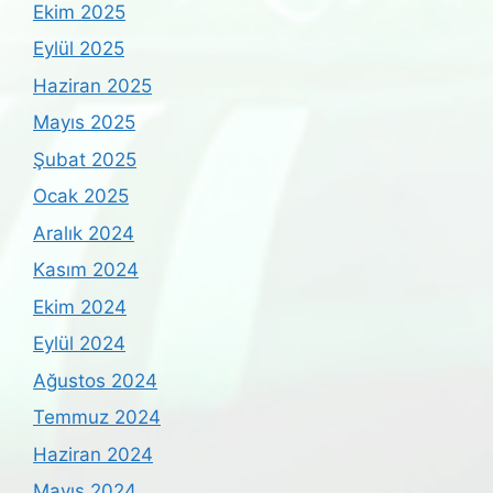
Ekim 2025
Eylül 2025
Haziran 2025
Mayıs 2025
Şubat 2025
Ocak 2025
Aralık 2024
Kasım 2024
Ekim 2024
Eylül 2024
Ağustos 2024
Temmuz 2024
Haziran 2024
Mayıs 2024