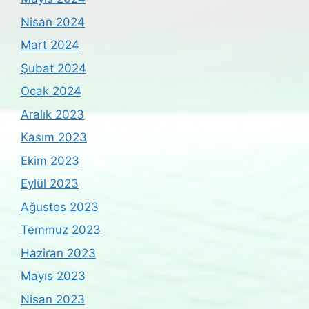
Nisan 2024
Mart 2024
Şubat 2024
Ocak 2024
Aralık 2023
Kasım 2023
Ekim 2023
Eylül 2023
Ağustos 2023
Temmuz 2023
Haziran 2023
Mayıs 2023
Nisan 2023