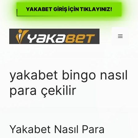
YAKABET GİRİŞ İÇİN TIKLAYINIZ!
İçeriğe
atla
Menü
yakabet bingo nasıl
para çekilir
Yakabet Nasıl Para