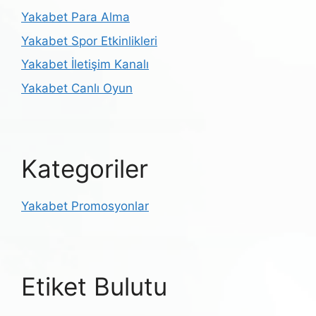
Yakabet Para Alma
Yakabet Spor Etkinlikleri
Yakabet İletişim Kanalı
Yakabet Canlı Oyun
Kategoriler
Yakabet Promosyonlar
Etiket Bulutu