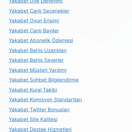
Yakabet Üye Deneyimi
Yakabet Canlı Seçenekler
Yakabet Oyun Erişimi
Yakabet Canlı Bayiler
Yakabet Abonelik Ödemesi
Yakabet Bahis Uzantıları
Yakabet Bahis Severler
Yakabet Müşteri Yardımı
Yakabet Sohbet Bilgilendirme
Yakabet Kural Takibi
Yakabet Komisyon Standartları
Yakabet Twitter Bonusları
Yakabet Site Kalitesi
Yakabet Destek Hizmetleri