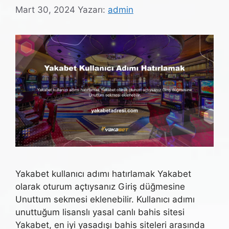
Mart 30, 2024
Yazarı:
admin
Yakabet kullanıcı adımı hatırlamak Yakabet
olarak oturum açtıysanız Giriş düğmesine
Unuttum sekmesi eklenebilir. Kullanıcı adımı
unuttuğum lisanslı yasal canlı bahis sitesi
Yakabet, en iyi yasadışı bahis siteleri arasında