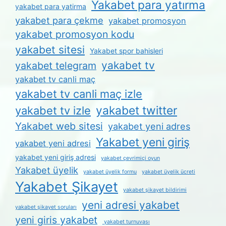
Yakabet para yatırma
yakabet para yatirma
yakabet para çekme
yakabet promosyon
yakabet promosyon kodu
yakabet sitesi
Yakabet spor bahisleri
yakabet tv
yakabet telegram
yakabet tv canli maç
yakabet tv canli maç izle
yakabet twitter
yakabet tv izle
Yakabet web sitesi
yakabet yeni adres
Yakabet yeni giriş
yakabet yeni adresi
yakabet yeni giriş adresi
yakabet çevrimiçi oyun
Yakabet üyelik
yakabet üyelik formu
yakabet üyelik ücreti
Yakabet Şikayet
yakabet şikayet bildirimi
yeni adresi yakabet
yakabet şikayet soruları
yeni giris yakabet
yakabet turnuvası