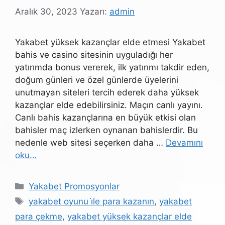
Aralık 30, 2023
Yazarı:
admin
Yakabet yüksek kazançlar elde etmesi Yakabet
bahis ve casino sitesinin uyguladığı her
yatırımda bonus vererek, ilk yatırımı takdir eden,
doğum günleri ve özel günlerde üyelerini
unutmayan siteleri tercih ederek daha yüksek
kazançlar elde edebilirsiniz. Maçın canlı yayını.
Canlı bahis kazançlarına en büyük etkisi olan
bahisler maç izlerken oynanan bahislerdir. Bu
nedenle web sitesi seçerken daha …
Devamını
oku…
Kategoriler
Yakabet Promosyonlar
Etiketler
yakabet oyunu i̇le para kazanın
,
yakabet
para çekme
,
yakabet yüksek kazançlar elde