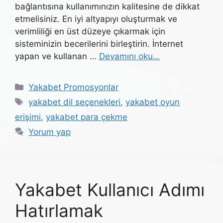
bağlantısına kullanımınızın kalitesine de dikkat
etmelisiniz. En iyi altyapıyı oluşturmak ve
verimliliği en üst düzeye çıkarmak için
sisteminizin becerilerini birleştirin. İnternet
yapan ve kullanan …
Devamını oku…
Kategoriler
Yakabet Promosyonlar
Etiketler
yakabet dil seçenekleri
,
yakabet oyun
erişimi
,
yakabet para çekme
Yorum yap
Yakabet Kullanıcı Adımı
Hatırlamak