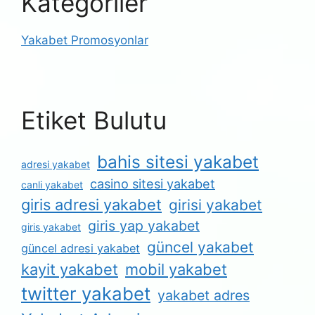
Kategoriler
Yakabet Promosyonlar
Etiket Bulutu
bahis sitesi yakabet
adresi yakabet
casino sitesi yakabet
canli yakabet
giris adresi yakabet
girisi yakabet
giris yap yakabet
giris yakabet
güncel yakabet
güncel adresi yakabet
kayit yakabet
mobil yakabet
twitter yakabet
yakabet adres