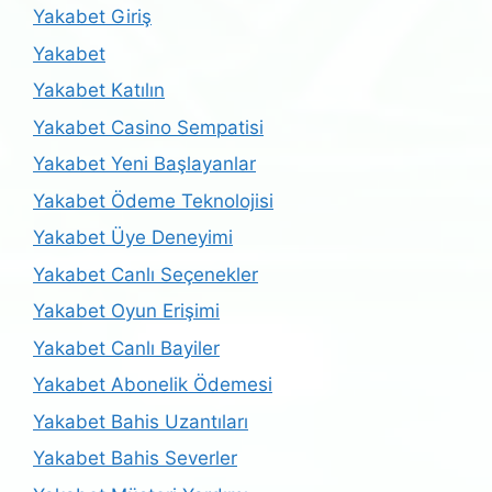
Yakabet Giriş
Yakabet
Yakabet Katılın
Yakabet Casino Sempatisi
Yakabet Yeni Başlayanlar
Yakabet Ödeme Teknolojisi
Yakabet Üye Deneyimi
Yakabet Canlı Seçenekler
Yakabet Oyun Erişimi
Yakabet Canlı Bayiler
Yakabet Abonelik Ödemesi
Yakabet Bahis Uzantıları
Yakabet Bahis Severler