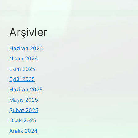
Arşivler
Haziran 2026
Nisan 2026
Ekim 2025
Eylül 2025
Haziran 2025
Mayıs 2025
Şubat 2025
Ocak 2025
Aralık 2024