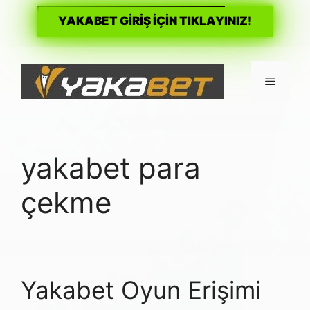
YAKABET GİRİŞ İÇİN TIKLAYINIZ!
İçeriğe
atla
Menü
yakabet para
çekme
Yakabet Oyun Erişimi