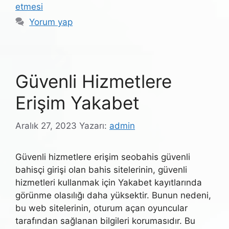
etmesi
Yorum yap
Güvenli Hizmetlere
Erişim Yakabet
Aralık 27, 2023
Yazarı:
admin
Güvenli hizmetlere erişim seobahis güvenli
bahisçi girişi olan bahis sitelerinin, güvenli
hizmetleri kullanmak için Yakabet kayıtlarında
görünme olasılığı daha yüksektir. Bunun nedeni,
bu web sitelerinin, oturum açan oyuncular
tarafından sağlanan bilgileri korumasıdır. Bu