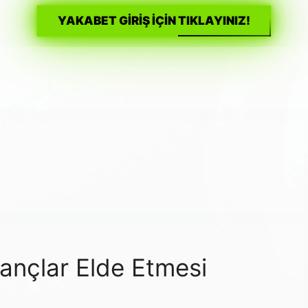
YAKABET GİRİŞ İÇİN TIKLAYINIZ!
ançlar Elde Etmesi