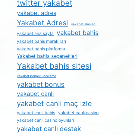
twitter yakabet
yakabet adres
Yakabet Adresi
yakabet alan adı
yakabet bahis
yakabet ana sayfa
yakabet bahis meraklıları
yakabet bahis platformu
Yakabet bahis seçenekleri
Yakabet bahis sitesi
yakabet belgeyi i̇nceleme
yakabet bonus
yakabet canli
yakabet canli maç izle
yakabet canlı bahis
yakabet canlı casino
yakabet canlı casino oyunları
yakabet canlı destek