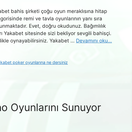
bet bahis şirketi çoğu oyun meraklısına hitap
gorisinde remi ve tavla oyunlarının yanı sıra
ulunmaktadır. Evet, doğru okudunuz. Bağımlılık
Yakabet sitesinde sizi bekliyor sevgili bahisçi.
likle oynayabilirsiniz. Yakabet …
Devamını oku…
kabet poker oyunlarına ne dersiniz
o Oyunlarını Sunuyor