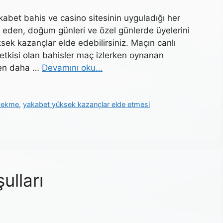
abet bahis ve casino sitesinin uyguladığı her
ir eden, doğum günleri ve özel günlerde üyelerini
sek kazançlar elde edebilirsiniz. Maçın canlı
 etkisi olan bahisler maç izlerken oynanan
ken daha …
Devamını oku…
 çekme
,
yakabet yüksek kazançlar elde etmesi
ulları