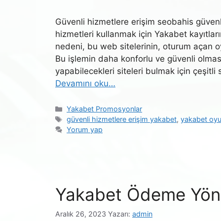
Güvenli hizmetlere erişim seobahis güvenli 
hizmetleri kullanmak için Yakabet kayıtlar
nedeni, bu web sitelerinin, oturum açan oy
Bu işlemin daha konforlu ve güvenli olmasın
yapabilecekleri siteleri bulmak için çeşitli
Devamını oku…
Kategoriler
Yakabet Promosyonlar
Etiketler
güvenli hizmetlere erişim yakabet
,
yakabet oyu
Yorum yap
Yakabet Ödeme Yönt
Aralık 26, 2023
Yazarı:
admin