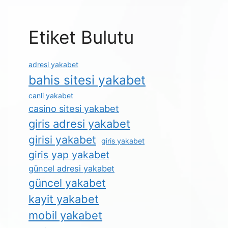
Etiket Bulutu
adresi yakabet
bahis sitesi yakabet
canli yakabet
casino sitesi yakabet
giris adresi yakabet
girisi yakabet
giris yakabet
giris yap yakabet
güncel adresi yakabet
güncel yakabet
kayit yakabet
mobil yakabet