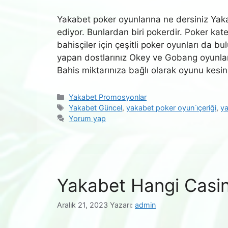
Yakabet poker oyunlarına ne dersiniz Yaka
ediyor. Bunlardan biri pokerdir. Poker kate
bahisçiler için çeşitli poker oyunları da b
yapan dostlarınız Okey ve Gobang oyunları 
Bahis miktarınıza bağlı olarak oyunu kesin
Kategoriler
Yakabet Promosyonlar
Etiketler
Yakabet Güncel
,
yakabet poker oyun i̇çeriği
,
ya
Yorum yap
Yakabet Hangi Casin
Aralık 21, 2023
Yazarı:
admin