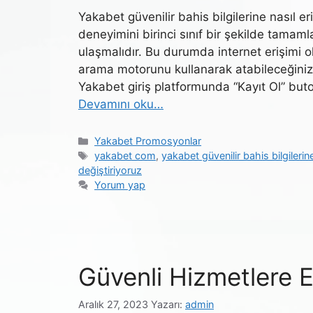
Yakabet güvenilir bahis bilgilerine nasıl er
deneyimini birinci sınıf bir şekilde tamaml
ulaşmalıdır. Bu durumda internet erişimi o
arama motorunu kullanarak atabileceğiniz a
Yakabet giriş platformunda “Kayıt Ol” bu
Devamını oku…
Kategoriler
Yakabet Promosyonlar
Etiketler
yakabet com
,
yakabet güvenilir bahis bilgilerine
değiştiriyoruz
Yorum yap
Güvenli Hizmetlere 
Aralık 27, 2023
Yazarı:
admin