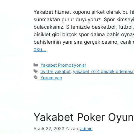
Yakabet hizmet kuponu şirket olarak bu hi
sunmaktan gurur duyuyoruz. Spor kimseyi 
bulacaksınız. Sitemizde basketbol, ​​futbol
bisiklet gibi birçok spor dalına bahis oyn
bahislerinin yanı sıra gerçek casino, canl
oku…
Kategoriler
Yakabet Promosyonlar
Etiketler
twitter yakabet
,
yakabet 7/24 destek ödemesi
Yorum yap
Yakabet Poker Oyunl
Aralık 22, 2023
Yazarı:
admin