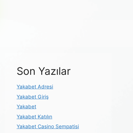
Son Yazılar
Yakabet Adresi
Yakabet Giriş
Yakabet
Yakabet Katılın
Yakabet Casino Sempatisi