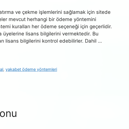
tırma ve çekme işlemlerini sağlamak için sitede
ler mevcut herhangi bir ödeme yöntemini
emi kuralları her ödeme seçeneği için geçerlidir.
 üyelerine lisans bilgilerini vermektedir. Bu
lisans bilgilerini kontrol edebilirler. Dahil …
al
,
yakabet ödeme yöntemleri
ponu