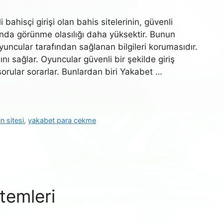
bahisçi girişi olan bahis sitelerinin, güvenli
ında görünme olasılığı daha yüksektir. Bunun
uncular tarafından sağlanan bilgileri korumasıdır.
ı sağlar. Oyuncular güvenli bir şekilde giriş
 sorular sorarlar. Bunlardan biri Yakabet …
n sitesi
,
yakabet para çekme
emleri