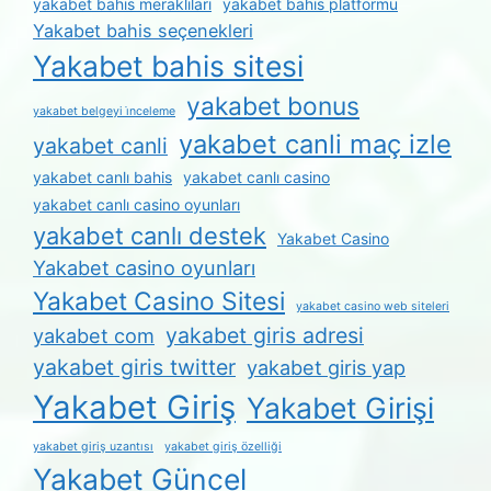
yakabet bahis meraklıları
yakabet bahis platformu
Yakabet bahis seçenekleri
Yakabet bahis sitesi
yakabet bonus
yakabet belgeyi i̇nceleme
yakabet canli maç izle
yakabet canli
yakabet canlı bahis
yakabet canlı casino
yakabet canlı casino oyunları
yakabet canlı destek
Yakabet Casino
Yakabet casino oyunları
Yakabet Casino Sitesi
yakabet casino web siteleri
yakabet giris adresi
yakabet com
yakabet giris twitter
yakabet giris yap
Yakabet Giriş
Yakabet Girişi
yakabet giriş uzantısı
yakabet giriş özelliği
Yakabet Güncel