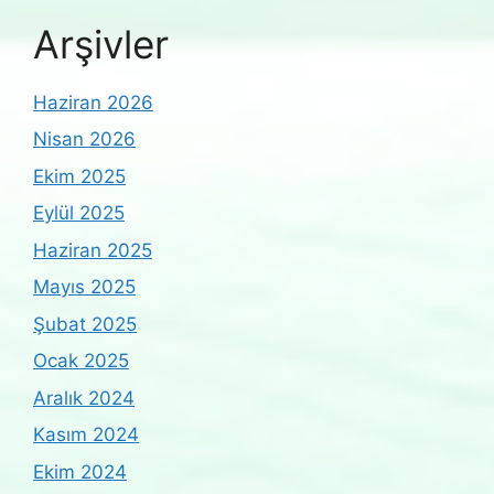
Arşivler
Haziran 2026
Nisan 2026
Ekim 2025
Eylül 2025
Haziran 2025
Mayıs 2025
Şubat 2025
Ocak 2025
Aralık 2024
Kasım 2024
Ekim 2024