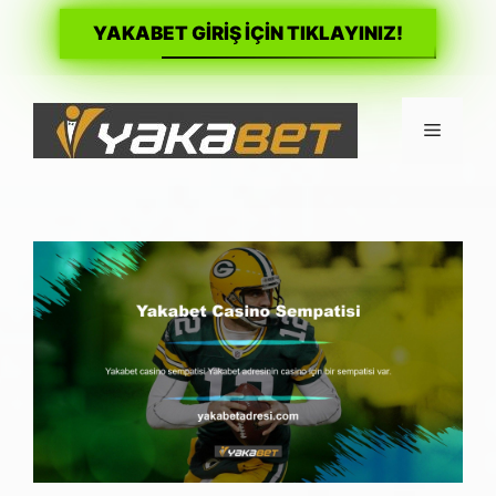
YAKABET GİRİŞ İÇİN TIKLAYINIZ!
İçeriğe
atla
Menü