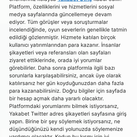
Platform, özelliklerini ve hizmetlerini sosyal
medya sayfalarında güncellemeye devam
ediyor. Tüm görüşler veya soruşturmalar
incelendiğinde, oyun severlerin genellikle tatmin
edildiği gözlenmiştir. Hizmete katılan birçok
kullanıcı yatırımlarından para kazanır. İnsanlar
şikayetleri veya referansları olan sayfaları
ziyaret ettiklerinde, orada iyi yorumlar
görebilirler. Daha sonra platformla ilgili bazı
sorunlarla karşılaşabilirsiniz, ancak üye olarak
katılırsanız her gün koyduğunuzdan daha fazla
para kazanabilirsiniz. Doğru bilgiler için sayfada
bir hesap açmak daha yararlı olacaktır.
Platformdaki yorumlarımı bilmek istiyorsanız,
Yakabet Twitter adres şikayetleri sayfasına giriş
yapın. Birine bir şey söylemek istiyorsanız, ne
düşündüğünüzü kendi yolunuzda söylemenize
yardımcı olacaktır. Kodun bu kısmı için iyi