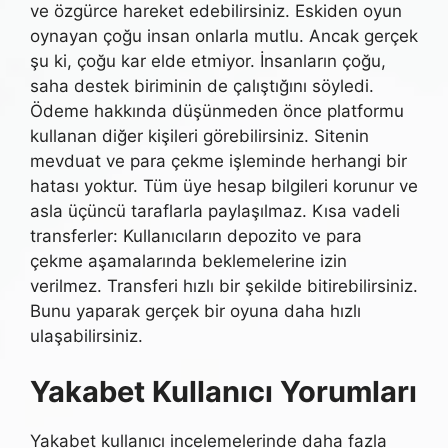
ve özgürce hareket edebilirsiniz. Eskiden oyun
oynayan çoğu insan onlarla mutlu. Ancak gerçek
şu ki, çoğu kar elde etmiyor. İnsanların çoğu,
saha destek biriminin de çalıştığını söyledi.
Ödeme hakkında düşünmeden önce platformu
kullanan diğer kişileri görebilirsiniz. Sitenin
mevduat ve para çekme işleminde herhangi bir
hatası yoktur. Tüm üye hesap bilgileri korunur ve
asla üçüncü taraflarla paylaşılmaz. Kısa vadeli
transferler: Kullanıcıların depozito ve para
çekme aşamalarında beklemelerine izin
verilmez. Transferi hızlı bir şekilde bitirebilirsiniz.
Bunu yaparak gerçek bir oyuna daha hızlı
ulaşabilirsiniz.
Yakabet Kullanıcı Yorumları
Yakabet kullanıcı incelemelerinde daha fazla