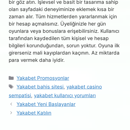
bir göz atın. İşlevsel ve basit bir tasarıma sahip
olan sayfadaki deneyiminize eklemek kısa bir
zaman alır. Tüm hizmetlerden yararlanmak için
bir hesap açmalısınız. Üyeliğinizle her gün
oyunlara veya bonuslara erişebilirsiniz. Kullanıcı
tarafından kaydedilen tüm kişisel ve hesap
bilgileri korunduğundan, sorun yoktur. Oyuna ilk
girerseniz mali kayıplardan kaçının. Az miktarda
para vermek daha iyidir.
Kategoriler
Yakabet Promosyonlar
Etiketler
Yakabet bahis sitesi
,
yakabet casino
sempatisi
,
yakabet kullanıcı yorumları
Yakabet Yeni Başlayanlar
Yakabet Katılın