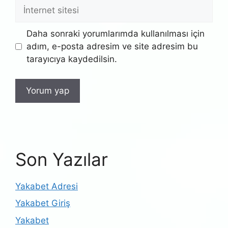
İnternet
sitesi
Daha sonraki yorumlarımda kullanılması için
adım, e-posta adresim ve site adresim bu
tarayıcıya kaydedilsin.
Son Yazılar
Yakabet Adresi
Yakabet Giriş
Yakabet