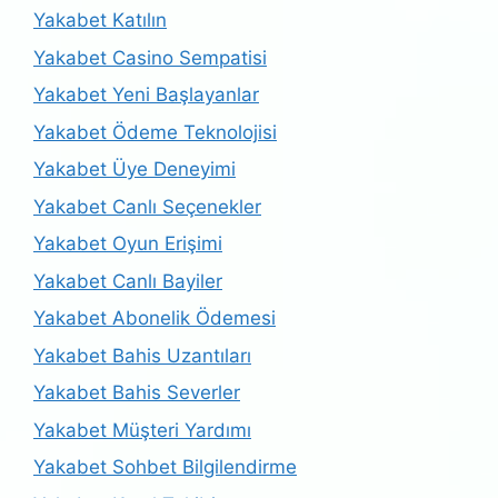
Yakabet Katılın
Yakabet Casino Sempatisi
Yakabet Yeni Başlayanlar
Yakabet Ödeme Teknolojisi
Yakabet Üye Deneyimi
Yakabet Canlı Seçenekler
Yakabet Oyun Erişimi
Yakabet Canlı Bayiler
Yakabet Abonelik Ödemesi
Yakabet Bahis Uzantıları
Yakabet Bahis Severler
Yakabet Müşteri Yardımı
Yakabet Sohbet Bilgilendirme