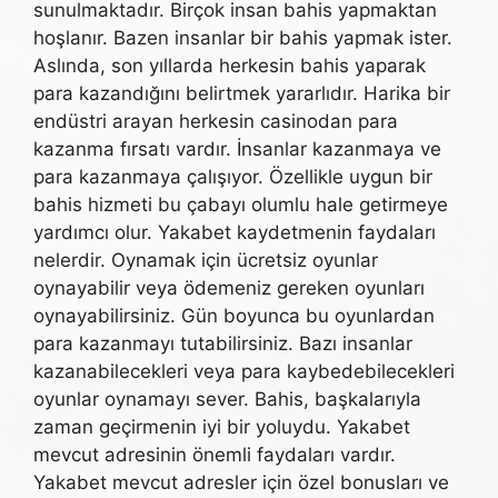
sunulmaktadır. Birçok insan bahis yapmaktan
hoşlanır. Bazen insanlar bir bahis yapmak ister.
Aslında, son yıllarda herkesin bahis yaparak
para kazandığını belirtmek yararlıdır. Harika bir
endüstri arayan herkesin casinodan para
kazanma fırsatı vardır. İnsanlar kazanmaya ve
para kazanmaya çalışıyor. Özellikle uygun bir
bahis hizmeti bu çabayı olumlu hale getirmeye
yardımcı olur. Yakabet kaydetmenin faydaları
nelerdir. Oynamak için ücretsiz oyunlar
oynayabilir veya ödemeniz gereken oyunları
oynayabilirsiniz. Gün boyunca bu oyunlardan
para kazanmayı tutabilirsiniz. Bazı insanlar
kazanabilecekleri veya para kaybedebilecekleri
oyunlar oynamayı sever. Bahis, başkalarıyla
zaman geçirmenin iyi bir yoluydu. Yakabet
mevcut adresinin önemli faydaları vardır.
Yakabet mevcut adresler için özel bonusları ve