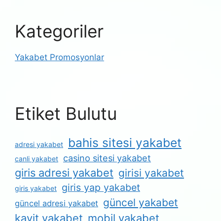
Kategoriler
Yakabet Promosyonlar
Etiket Bulutu
bahis sitesi yakabet
adresi yakabet
casino sitesi yakabet
canli yakabet
giris adresi yakabet
girisi yakabet
giris yap yakabet
giris yakabet
güncel yakabet
güncel adresi yakabet
kayit yakabet
mobil yakabet