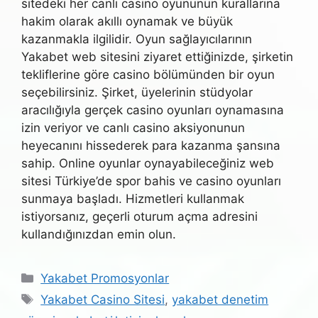
sitedeki her canlı casino oyununun kurallarına
hakim olarak akıllı oynamak ve büyük
kazanmakla ilgilidir. Oyun sağlayıcılarının
Yakabet web sitesini ziyaret ettiğinizde, şirketin
tekliflerine göre casino bölümünden bir oyun
seçebilirsiniz. Şirket, üyelerinin stüdyolar
aracılığıyla gerçek casino oyunları oynamasına
izin veriyor ve canlı casino aksiyonunun
heyecanını hissederek para kazanma şansına
sahip. Online oyunlar oynayabileceğiniz web
sitesi Türkiye’de spor bahis ve casino oyunları
sunmaya başladı. Hizmetleri kullanmak
istiyorsanız, geçerli oturum açma adresini
kullandığınızdan emin olun.
Kategoriler
Yakabet Promosyonlar
Etiketler
Yakabet Casino Sitesi
,
yakabet denetim