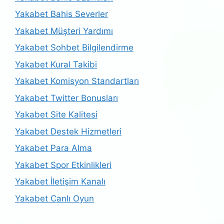
Yakabet Bahis Severler
Yakabet Müşteri Yardımı
Yakabet Sohbet Bilgilendirme
Yakabet Kural Takibi
Yakabet Komisyon Standartları
Yakabet Twitter Bonusları
Yakabet Site Kalitesi
Yakabet Destek Hizmetleri
Yakabet Para Alma
Yakabet Spor Etkinlikleri
Yakabet İletişim Kanalı
Yakabet Canlı Oyun