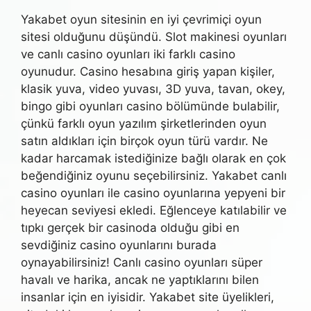
Yakabet oyun sitesinin en iyi çevrimiçi oyun
sitesi olduğunu düşündü. Slot makinesi oyunları
ve canlı casino oyunları iki farklı casino
oyunudur. Casino hesabına giriş yapan kişiler,
klasik yuva, video yuvası, 3D yuva, tavan, okey,
bingo gibi oyunları casino bölümünde bulabilir,
çünkü farklı oyun yazılım şirketlerinden oyun
satın aldıkları için birçok oyun türü vardır. Ne
kadar harcamak istediğinize bağlı olarak en çok
beğendiğiniz oyunu seçebilirsiniz. Yakabet canlı
casino oyunları ile casino oyunlarına yepyeni bir
heyecan seviyesi ekledi. Eğlenceye katılabilir ve
tıpkı gerçek bir casinoda olduğu gibi en
sevdiğiniz casino oyunlarını burada
oynayabilirsiniz! Canlı casino oyunları süper
havalı ve harika, ancak ne yaptıklarını bilen
insanlar için en iyisidir. Yakabet site üyelikleri,