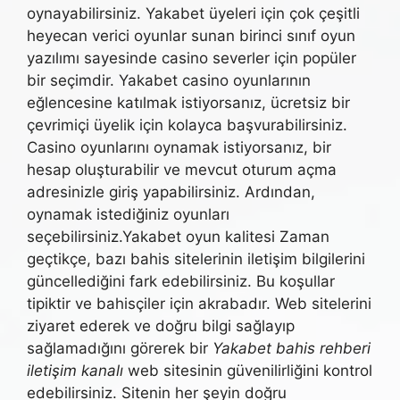
oynayabilirsiniz. Yakabet üyeleri için çok çeşitli
heyecan verici oyunlar sunan birinci sınıf oyun
yazılımı sayesinde casino severler için popüler
bir seçimdir. Yakabet casino oyunlarının
eğlencesine katılmak istiyorsanız, ücretsiz bir
çevrimiçi üyelik için kolayca başvurabilirsiniz.
Casino oyunlarını oynamak istiyorsanız, bir
hesap oluşturabilir ve mevcut oturum açma
adresinizle giriş yapabilirsiniz. Ardından,
oynamak istediğiniz oyunları
seçebilirsiniz.Yakabet oyun kalitesi Zaman
geçtikçe, bazı bahis sitelerinin iletişim bilgilerini
güncellediğini fark edebilirsiniz. Bu koşullar
tipiktir ve bahisçiler için akrabadır. Web sitelerini
ziyaret ederek ve doğru bilgi sağlayıp
sağlamadığını görerek bir
Yakabet bahis rehberi
iletişim kanalı
web sitesinin güvenilirliğini kontrol
edebilirsiniz. Sitenin her şeyin doğru