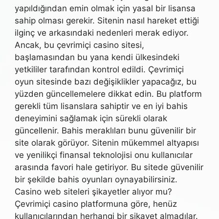
yapıldığından emin olmak için yasal bir lisansa
sahip olması gerekir. Sitenin nasıl hareket ettiği
ilginç ve arkasındaki nedenleri merak ediyor.
Ancak, bu çevrimiçi casino sitesi,
başlamasından bu yana kendi ülkesindeki
yetkililer tarafından kontrol edildi. Çevrimiçi
oyun sitesinde bazı değişiklikler yapacağız, bu
yüzden güncellemelere dikkat edin. Bu platform
gerekli tüm lisanslara sahiptir ve en iyi bahis
deneyimini sağlamak için sürekli olarak
güncellenir. Bahis meraklıları bunu güvenilir bir
site olarak görüyor. Sitenin mükemmel altyapısı
ve yenilikçi finansal teknolojisi onu kullanıcılar
arasında favori hale getiriyor. Bu sitede güvenilir
bir şekilde bahis oyunları oynayabilirsiniz.
Casino web siteleri şikayetler alıyor mu?
Çevrimiçi casino platformuna göre, henüz
kullanıcılarından herhangi bir şikayet almadılar.