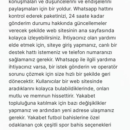
konuşmaları ve düşüncelerini ve endişelerini
paylaşmaları için bir yoldur. Whatsapp hattını
kontrol ederek paketinizi, 24 saate kadar
gönderim durumu hakkında güncellemeler
verecek şekilde web sitesinin ana sayfasında
kolayca izleyebilirsiniz. İhtiyacınız olan yardımı
elde etmek için, siteye giriş yapmanız, canlı bir
destek hattı istemeniz ve telefon numaranızı
sağlamanız gerekir. Whatsapp ile ilgili yardıma
ihtiyacınız varsa, bir istek gönderin ve operatör
sorunu çözmek için size hızlı bir şekilde geri
dönecektir. Kullanıcılar bir web sitesinde
aradıklarını kolayca bulabildiklerinde, onları
mutlu ve memnun hissettirir. Yakabet
topluluğuna katılmak için bazı değişiklikler
yapmanız ve ardından yeni adrese ulaşmanız
gerekir. Yakabet futbol bahislerine özel
odaklanan çok çeşitli spor bahis seçenekleri