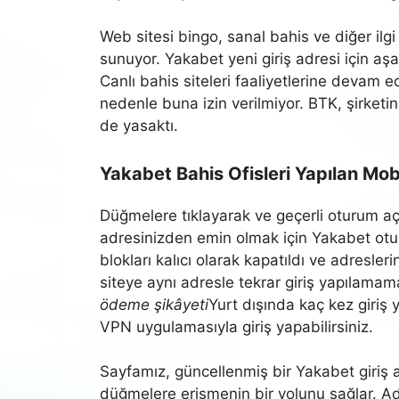
Web sitesi bingo, sanal bahis ve diğer ilgi
sunuyor. Yakabet yeni giriş adresi için aşa
Canlı bahis siteleri faaliyetlerine devam e
nedenle buna izin verilmiyor. BTK, şirketin
de yasaktı.
Yakabet Bahis Ofisleri Yapılan Mo
Düğmelere tıklayarak ve geçerli oturum 
adresinizden emin olmak için Yakabet otur
blokları kalıcı olarak kapatıldı ve adresler
siteye aynı adresle tekrar giriş yapılamam
ödeme şikâyeti
Yurt dışında kaç kez giriş 
VPN uygulamasıyla giriş yapabilirsiniz.
Sayfamız, güncellenmiş bir Yakabet giriş a
düğmelere erişmenin bir yolunu sağlar. Adr