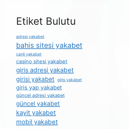
Etiket Bulutu
adresi yakabet
bahis sitesi yakabet
canli yakabet
casino sitesi yakabet
giris adresi yakabet
girisi yakabet
giris yakabet
giris yap yakabet
güncel adresi yakabet
güncel yakabet
kayit yakabet
mobil yakabet