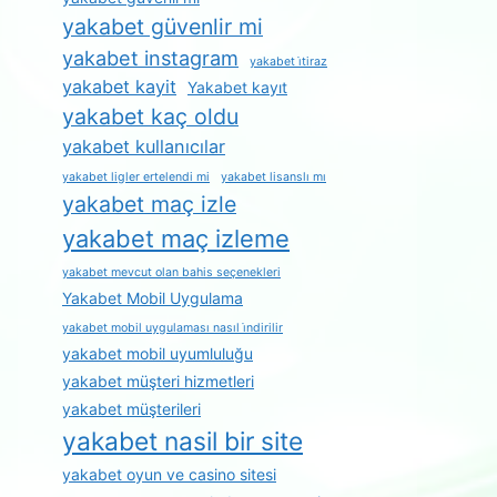
yakabet güvenlir mi
yakabet instagram
yakabet i̇tiraz
yakabet kayit
Yakabet kayıt
yakabet kaç oldu
yakabet kullanıcılar
yakabet ligler ertelendi mi
yakabet lisanslı mı
yakabet maç izle
yakabet maç izleme
yakabet mevcut olan bahis seçenekleri
Yakabet Mobil Uygulama
yakabet mobil uygulaması nasıl i̇ndirilir
yakabet mobil uyumluluğu
yakabet müşteri hizmetleri
yakabet müşterileri
yakabet nasil bir site
yakabet oyun ve casino sitesi