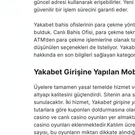
güncel adresi kullanarak erişebilirler. Yen
güvenilir bir işlem sürecini garanti eder.
Yakabet bahis ofislerinin para çekme yönt
bulduk. Canlı Bahis Ofisi, para çekme tekn
ATM’den para çekme işlemlerine olanak tan
düşünülen seçenekleri de listeliyor. Yakabet
hakkında en son bilgileri sağlayan kategori
Yakabet Girişine Yapılan Mo
Üyelere tamamen yasal temelde hizmet vereb
altyapı kalitesini güçlendirdi. Sitenin ana
sunulacaktır. İki hizmet,
Yakabet girişine 
tutarlara göre kuponları doldurmasına ola
casino ve canlı casino oyunları yer almakt
casino oyunları eklenmektedir.Katılım ücr
sayısı, bu oyunların miktarı dikkate alındığ