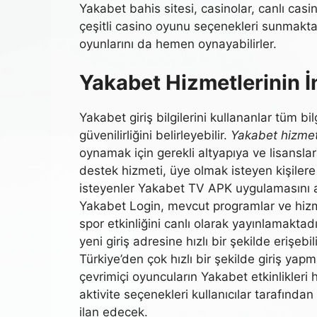
Yakabet bahis sitesi, casinolar, canlı casi
çeşitli casino oyunu seçenekleri sunmaktad
oyunlarını da hemen oynayabilirler.
Yakabet Hizmetlerinin 
Yakabet giriş bilgilerini kullananlar tüm bil
güvenilirliğini belirleyebilir.
Yakabet hizmetl
oynamak için gerekli altyapıya ve lisanslara
destek hizmeti, üye olmak isteyen kişilere
isteyenler Yakabet TV APK uygulamasını ara
Yakabet Login, mevcut programlar ve hizm
spor etkinliğini canlı olarak yayınlamaktad
yeni giriş adresine hızlı bir şekilde erişebilir
Türkiye’den çok hızlı bir şekilde giriş ya
çevrimiçi oyuncuların Yakabet etkinlikleri
aktivite seçenekleri kullanıcılar tarafından
ilan edecek.