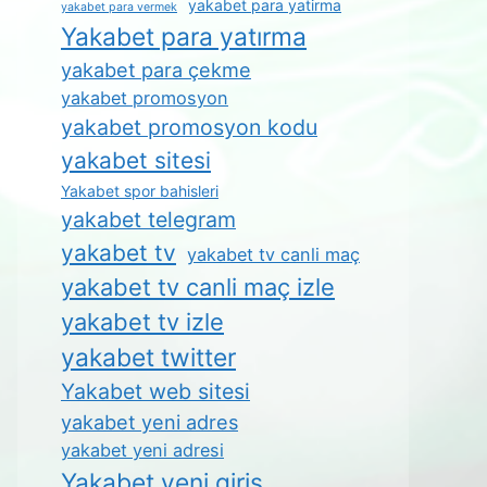
yakabet para yatirma
yakabet para vermek
Yakabet para yatırma
yakabet para çekme
yakabet promosyon
yakabet promosyon kodu
yakabet sitesi
Yakabet spor bahisleri
yakabet telegram
yakabet tv
yakabet tv canli maç
yakabet tv canli maç izle
yakabet tv izle
yakabet twitter
Yakabet web sitesi
yakabet yeni adres
yakabet yeni adresi
Yakabet yeni giriş