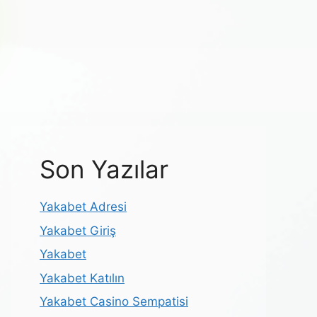
Son Yazılar
Yakabet Adresi
Yakabet Giriş
Yakabet
Yakabet Katılın
Yakabet Casino Sempatisi