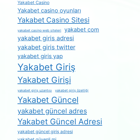
Yakabet Casino
Yakabet casino oyunları
Yakabet Casino Sitesi
yakabet com
yakabet casino web siteleri
yakabet giris adresi
yakabet giris twitter
yakabet giris yap
Yakabet Giriş
Yakabet Girişi
yakabet giriş uzantısı
yakabet giriş özelliği
Yakabet Güncel
yakabet güncel adres
Yakabet Güncel Adresi
yakabet güncel giriş adresi
yakabet güvenli mi