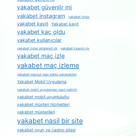
yakabet güvenlir mi
yakabet instagram
yakabet i̇tiraz
yakabet kayit
Yakabet kayıt
yakabet kaç oldu
yakabet kullanıcılar
yakabet ligler ertelendi mi
yakabet lisanslı mı
yakabet maç izle
yakabet maç izleme
yakabet mevcut olan bahis seçenekleri
Yakabet Mobil Uygulama
yakabet mobil uygulaması nasıl i̇ndirilir
yakabet mobil uyumluluğu
yakabet müşteri hizmetleri
yakabet müşterileri
yakabet nasil bir site
yakabet oyun ve casino sitesi