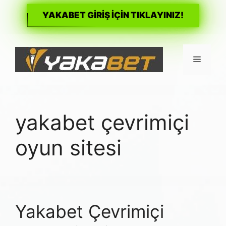
YAKABET GİRİŞ İÇİN TIKLAYINIZ!
İçeriğe
atla
Menü
yakabet çevrimiçi
oyun sitesi
Yakabet Çevrimiçi