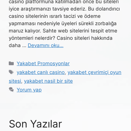
casino platformuna katılmadan önce bu siteleri
iyice araştırmanızı tavsiye ederiz. Bu dolandırıcı
casino sitelerinin ısrarlı tacizi ve ödeme
yapmaması nedeniyle üyeleri sürekli zorbalığa
maruz kalıyor. Sahte web sitelerini tespit etme
yöntemleri nelerdir? Casino siteleri hakkında
daha …
Devamını oku…
Kategoriler
Yakabet Promosyonlar
Etiketler
yakabet canlı casino
,
yakabet çevrimiçi oyun
sitesi
,
yakabet nasil bir site
Yorum yap
Son Yazılar