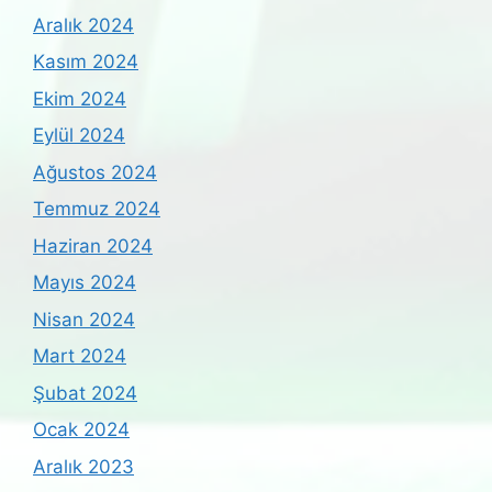
Aralık 2024
Kasım 2024
Ekim 2024
Eylül 2024
Ağustos 2024
Temmuz 2024
Haziran 2024
Mayıs 2024
Nisan 2024
Mart 2024
Şubat 2024
Ocak 2024
Aralık 2023