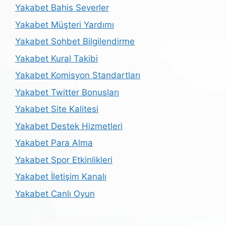
Yakabet Bahis Severler
Yakabet Müşteri Yardımı
Yakabet Sohbet Bilgilendirme
Yakabet Kural Takibi
Yakabet Komisyon Standartları
Yakabet Twitter Bonusları
Yakabet Site Kalitesi
Yakabet Destek Hizmetleri
Yakabet Para Alma
Yakabet Spor Etkinlikleri
Yakabet İletişim Kanalı
Yakabet Canlı Oyun