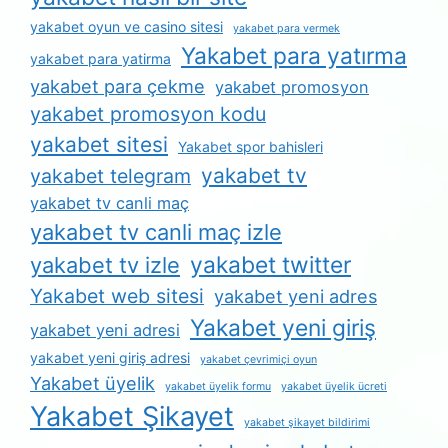
yakabet oyun ve casino sitesi
yakabet para vermek
Yakabet para yatırma
yakabet para yatirma
yakabet para çekme
yakabet promosyon
yakabet promosyon kodu
yakabet sitesi
Yakabet spor bahisleri
yakabet tv
yakabet telegram
yakabet tv canli maç
yakabet tv canli maç izle
yakabet twitter
yakabet tv izle
Yakabet web sitesi
yakabet yeni adres
Yakabet yeni giriş
yakabet yeni adresi
yakabet yeni giriş adresi
yakabet çevrimiçi oyun
Yakabet üyelik
yakabet üyelik formu
yakabet üyelik ücreti
Yakabet Şikayet
yakabet şikayet bildirimi