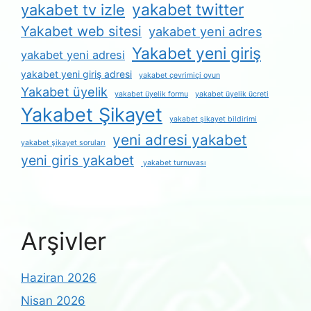
yakabet twitter
yakabet tv izle
Yakabet web sitesi
yakabet yeni adres
Yakabet yeni giriş
yakabet yeni adresi
yakabet yeni giriş adresi
yakabet çevrimiçi oyun
Yakabet üyelik
yakabet üyelik formu
yakabet üyelik ücreti
Yakabet Şikayet
yakabet şikayet bildirimi
yeni adresi yakabet
yakabet şikayet soruları
yeni giris yakabet
yakabet turnuvası
Arşivler
Haziran 2026
Nisan 2026