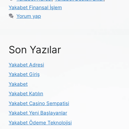
Yakabet Finansal İşlem
Yorum yap
Son Yazılar
Yakabet Adresi
Yakabet Giriş
Yakabet
Yakabet Katılın
Yakabet Casino Sempatisi
Yakabet Yeni Başlayanlar
Yakabet Ödeme Teknolojisi