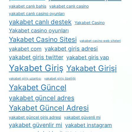
yakabet canlı bahis
yakabet canlı casino
yakabet canlı casino oyunları
yakabet canlı destek
Yakabet Casino
Yakabet casino oyunları
Yakabet Casino Sitesi
yakabet casino web siteleri
yakabet giris adresi
yakabet com
yakabet giris twitter
yakabet giris yap
Yakabet Giriş
Yakabet Girişi
yakabet giriş uzantısı
yakabet giriş özelliği
Yakabet Güncel
yakabet güncel adres
Yakabet Güncel Adresi
yakabet güncel giriş adresi
yakabet güvenli mi
yakabet güvenlir mi
yakabet instagram