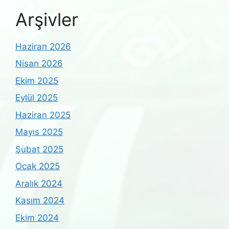
Arşivler
Haziran 2026
Nisan 2026
Ekim 2025
Eylül 2025
Haziran 2025
Mayıs 2025
Şubat 2025
Ocak 2025
Aralık 2024
Kasım 2024
Ekim 2024