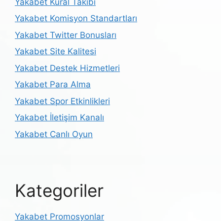
Yakabet Kural Takibi
Yakabet Komisyon Standartları
Yakabet Twitter Bonusları
Yakabet Site Kalitesi
Yakabet Destek Hizmetleri
Yakabet Para Alma
Yakabet Spor Etkinlikleri
Yakabet İletişim Kanalı
Yakabet Canlı Oyun
Kategoriler
Yakabet Promosyonlar