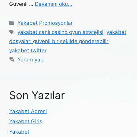
Güvenli …
Devamını oku…
Kategoriler
Yakabet Promosyonlar
Etiketler
yakabet canlı casino oyun stratejisi
,
yakabet
dosyaları güvenli bir şekilde gönderebilir
,
yakabet twitter
Yorum yap
Son Yazılar
Yakabet Adresi
Yakabet Giriş
Yakabet