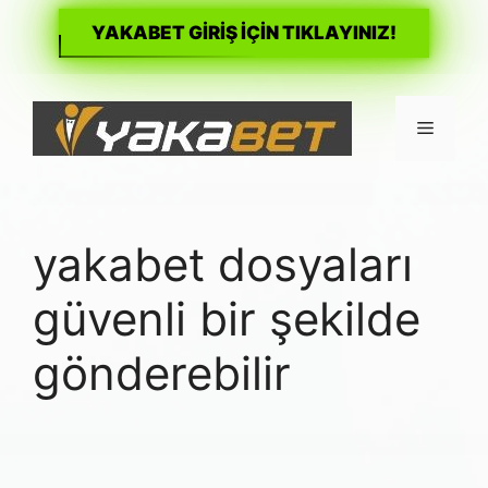
YAKABET GİRİŞ İÇİN TIKLAYINIZ!
İçeriğe
atla
Menü
yakabet dosyaları
güvenli bir şekilde
gönderebilir