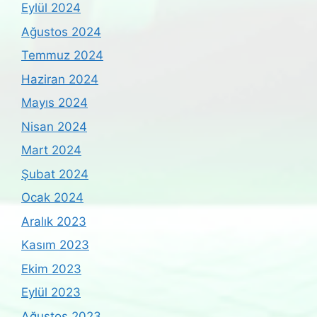
Eylül 2024
Ağustos 2024
Temmuz 2024
Haziran 2024
Mayıs 2024
Nisan 2024
Mart 2024
Şubat 2024
Ocak 2024
Aralık 2023
Kasım 2023
Ekim 2023
Eylül 2023
Ağustos 2023