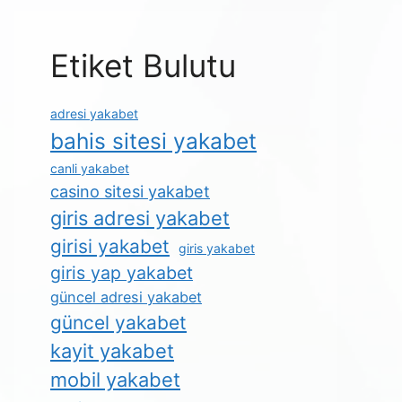
Etiket Bulutu
adresi yakabet
bahis sitesi yakabet
canli yakabet
casino sitesi yakabet
giris adresi yakabet
girisi yakabet
giris yakabet
giris yap yakabet
güncel adresi yakabet
güncel yakabet
kayit yakabet
mobil yakabet