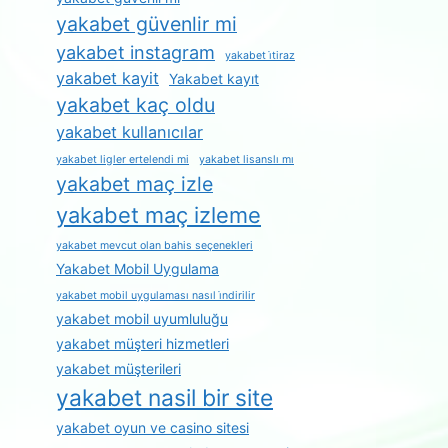
yakabet güvenlir mi
yakabet instagram
yakabet i̇tiraz
yakabet kayit
Yakabet kayıt
yakabet kaç oldu
yakabet kullanıcılar
yakabet ligler ertelendi mi
yakabet lisanslı mı
yakabet maç izle
yakabet maç izleme
yakabet mevcut olan bahis seçenekleri
Yakabet Mobil Uygulama
yakabet mobil uygulaması nasıl i̇ndirilir
yakabet mobil uyumluluğu
yakabet müşteri hizmetleri
yakabet müşterileri
yakabet nasil bir site
yakabet oyun ve casino sitesi