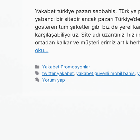
Yakabet türkiye pazarı seobahis, Türkiye p
yabancı bir sitedir ancak pazarı Türkiye’d
gösteren tüm şirketler gibi biz de yerel ka
karşılaşabiliyoruz. Site adı uzantınızı hızlı
ortadan kalkar ve müşterilerimiz artık he
oku…
Kategoriler
Yakabet Promosyonlar
Etiketler
twitter yakabet
,
yakabet güvenli mobil bahis
,
y
Yorum yap