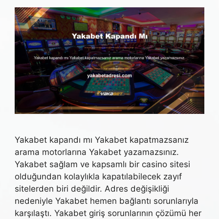
Yakabet kapandı mı Yakabet kapatmazsanız
arama motorlarına Yakabet yazamazsınız.
Yakabet sağlam ve kapsamlı bir casino sitesi
olduğundan kolaylıkla kapatılabilecek zayıf
sitelerden biri değildir. Adres değişikliği
nedeniyle Yakabet hemen bağlantı sorunlarıyla
karşılaştı. Yakabet giriş sorunlarının çözümü her