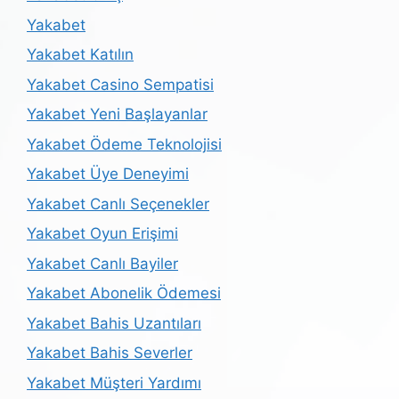
Yakabet
Yakabet Katılın
Yakabet Casino Sempatisi
Yakabet Yeni Başlayanlar
Yakabet Ödeme Teknolojisi
Yakabet Üye Deneyimi
Yakabet Canlı Seçenekler
Yakabet Oyun Erişimi
Yakabet Canlı Bayiler
Yakabet Abonelik Ödemesi
Yakabet Bahis Uzantıları
Yakabet Bahis Severler
Yakabet Müşteri Yardımı