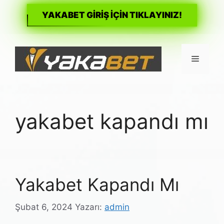
YAKABET GİRİŞ İÇİN TIKLAYINIZ!
İçeriğe
atla
Menü
yakabet kapandı mı
Yakabet Kapandı Mı
Şubat 6, 2024
Yazarı:
admin