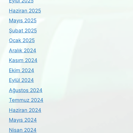
Eylül 2025
Haziran 2025
Mayıs 2025
Şubat 2025
Ocak 2025
Aralık 2024
Kasım 2024
Ekim 2024
Eylül 2024
Ağustos 2024
Temmuz 2024
Haziran 2024
Mayıs 2024
Nisan 2024