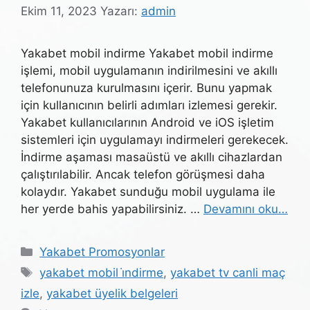
Ekim 11, 2023
Yazarı:
admin
Yakabet mobil indirme Yakabet mobil indirme
işlemi, mobil uygulamanın indirilmesini ve akıllı
telefonunuza kurulmasını içerir. Bunu yapmak
için kullanıcının belirli adımları izlemesi gerekir.
Yakabet kullanıcılarının Android ve iOS işletim
sistemleri için uygulamayı indirmeleri gerekecek.
İndirme aşaması masaüstü ve akıllı cihazlardan
çalıştırılabilir. Ancak telefon görüşmesi daha
kolaydır. Yakabet sunduğu mobil uygulama ile
her yerde bahis yapabilirsiniz. …
Devamını oku…
Kategoriler
Yakabet Promosyonlar
Etiketler
yakabet mobil i̇ndirme
,
yakabet tv canli maç
izle
,
yakabet üyelik belgeleri