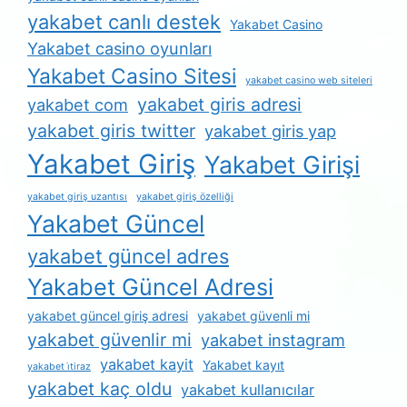
yakabet canlı destek
Yakabet Casino
Yakabet casino oyunları
Yakabet Casino Sitesi
yakabet casino web siteleri
yakabet giris adresi
yakabet com
yakabet giris twitter
yakabet giris yap
Yakabet Giriş
Yakabet Girişi
yakabet giriş uzantısı
yakabet giriş özelliği
Yakabet Güncel
yakabet güncel adres
Yakabet Güncel Adresi
yakabet güncel giriş adresi
yakabet güvenli mi
yakabet güvenlir mi
yakabet instagram
yakabet kayit
Yakabet kayıt
yakabet i̇tiraz
yakabet kaç oldu
yakabet kullanıcılar