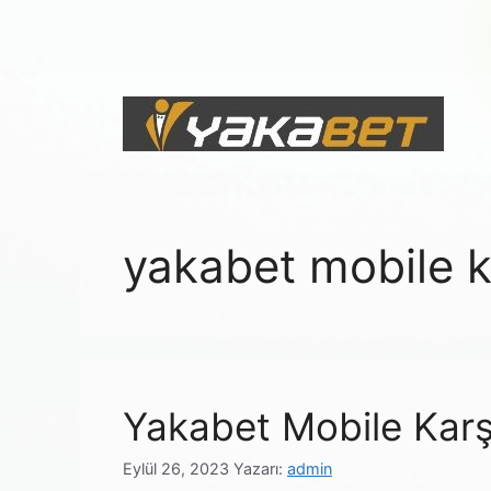
İçeriğe
atla
yakabet mobile k
Yakabet Mobile Karş
Eylül 26, 2023
Yazarı:
admin