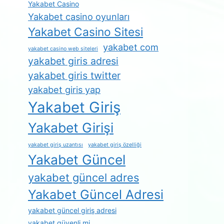
Yakabet Casino
Yakabet casino oyunları
Yakabet Casino Sitesi
yakabet com
yakabet casino web siteleri
yakabet giris adresi
yakabet giris twitter
yakabet giris yap
Yakabet Giriş
Yakabet Girişi
yakabet giriş uzantısı
yakabet giriş özelliği
Yakabet Güncel
yakabet güncel adres
Yakabet Güncel Adresi
yakabet güncel giriş adresi
yakabet güvenli mi