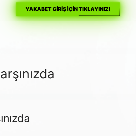
YAKABET GİRİŞ İÇİN TIKLAYINIZ!
arşınızda
ınızda