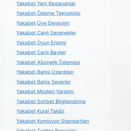
Yakabet Yeni Başlayanlar
Yakabet Ödeme Teknolojisi
Yakabet Üye Deneyimi
Yakabet Canlı Seçenekler
Yakabet Oyun Erişimi
Yakabet Canlı Bayiler
Yakabet Abonelik Ödemesi
Yakabet Bahis Uzantıları
Yakabet Bahis Severler
Yakabet Müşteri Yardımı
Yakabet Sohbet Bilgilendirme
Yakabet Kural Takibi
Yakabet Komisyon Standartları
Yakabet Twitter Bonusları