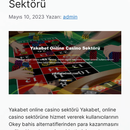
Sektörü
Mayıs 10, 2023
Yazarı:
admin
Yakabet online casino sektörü Yakabet, online
casino sektörüne hizmet vererek kullanıcılarının
Okey bahis alternatiflerinden para kazanmasını