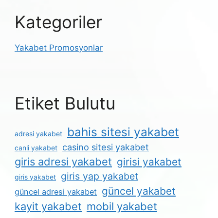
Kategoriler
Yakabet Promosyonlar
Etiket Bulutu
bahis sitesi yakabet
adresi yakabet
casino sitesi yakabet
canli yakabet
giris adresi yakabet
girisi yakabet
giris yap yakabet
giris yakabet
güncel yakabet
güncel adresi yakabet
kayit yakabet
mobil yakabet