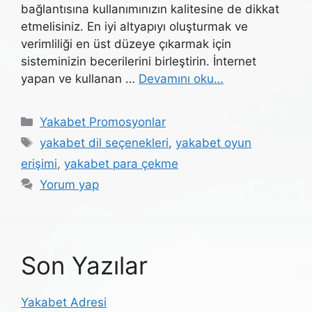
bağlantısına kullanımınızın kalitesine de dikkat
etmelisiniz. En iyi altyapıyı oluşturmak ve
verimliliği en üst düzeye çıkarmak için
sisteminizin becerilerini birleştirin. İnternet
yapan ve kullanan …
Devamını oku…
Kategoriler
Yakabet Promosyonlar
Etiketler
yakabet dil seçenekleri
,
yakabet oyun
erişimi
,
yakabet para çekme
Yorum yap
Son Yazılar
Yakabet Adresi