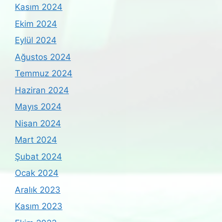
Kasım 2024
Ekim 2024
Eylül 2024
Ağustos 2024
Temmuz 2024
Haziran 2024
Mayıs 2024
Nisan 2024
Mart 2024
Şubat 2024
Ocak 2024
Aralık 2023
Kasım 2023