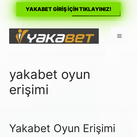
YAKABET GİRİŞ İÇİN TIKLAYINIZ!
İçeriğe
atla
Menü
yakabet oyun
erişimi
Yakabet Oyun Erişimi