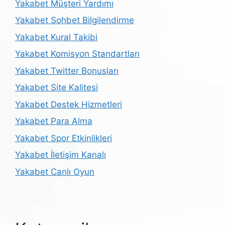
Yakabet Müşteri Yardımı
Yakabet Sohbet Bilgilendirme
Yakabet Kural Takibi
Yakabet Komisyon Standartları
Yakabet Twitter Bonusları
Yakabet Site Kalitesi
Yakabet Destek Hizmetleri
Yakabet Para Alma
Yakabet Spor Etkinlikleri
Yakabet İletişim Kanalı
Yakabet Canlı Oyun