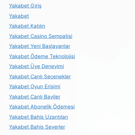
Yakabet Giriş
Yakabet
Yakabet Katılın
Yakabet Casino Sempatisi
Yakabet Yeni Başlayanlar
Yakabet Ödeme Teknolojisi
Yakabet Üye Deneyimi
Yakabet Canlı Seçenekler
Yakabet Oyun Erişimi
Yakabet Canlı Bayiler
Yakabet Abonelik Ödemesi
Yakabet Bahis Uzantıları
Yakabet Bahis Severler