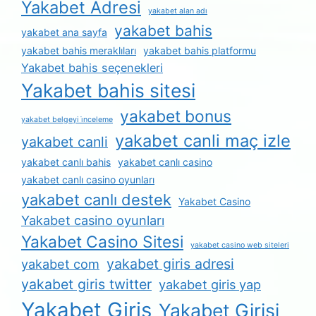
Yakabet Adresi
yakabet alan adı
yakabet bahis
yakabet ana sayfa
yakabet bahis meraklıları
yakabet bahis platformu
Yakabet bahis seçenekleri
Yakabet bahis sitesi
yakabet bonus
yakabet belgeyi i̇nceleme
yakabet canli maç izle
yakabet canli
yakabet canlı bahis
yakabet canlı casino
yakabet canlı casino oyunları
yakabet canlı destek
Yakabet Casino
Yakabet casino oyunları
Yakabet Casino Sitesi
yakabet casino web siteleri
yakabet giris adresi
yakabet com
yakabet giris twitter
yakabet giris yap
Yakabet Giriş
Yakabet Girişi