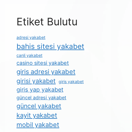
Etiket Bulutu
adresi yakabet
bahis sitesi yakabet
canli yakabet
casino sitesi yakabet
giris adresi yakabet
girisi yakabet
giris yakabet
giris yap yakabet
güncel adresi yakabet
güncel yakabet
kayit yakabet
mobil yakabet