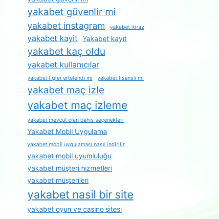
yakabet güvenlir mi
yakabet instagram
yakabet i̇tiraz
yakabet kayit
Yakabet kayıt
yakabet kaç oldu
yakabet kullanıcılar
yakabet ligler ertelendi mi
yakabet lisanslı mı
yakabet maç izle
yakabet maç izleme
yakabet mevcut olan bahis seçenekleri
Yakabet Mobil Uygulama
yakabet mobil uygulaması nasıl i̇ndirilir
yakabet mobil uyumluluğu
yakabet müşteri hizmetleri
yakabet müşterileri
yakabet nasil bir site
yakabet oyun ve casino sitesi