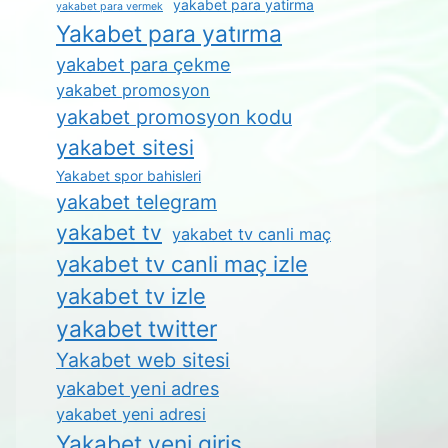
yakabet para yatirma
yakabet para vermek
Yakabet para yatırma
yakabet para çekme
yakabet promosyon
yakabet promosyon kodu
yakabet sitesi
Yakabet spor bahisleri
yakabet telegram
yakabet tv
yakabet tv canli maç
yakabet tv canli maç izle
yakabet tv izle
yakabet twitter
Yakabet web sitesi
yakabet yeni adres
yakabet yeni adresi
Yakabet yeni giriş