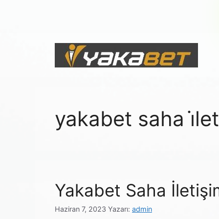
İçeriğe
atla
yakabet saha i̇let
Yakabet Saha İletişi
Haziran 7, 2023
Yazarı:
admin