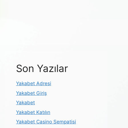
Son Yazılar
Yakabet Adresi
Yakabet Giriş
Yakabet
Yakabet Katılın
Yakabet Casino Sempatisi