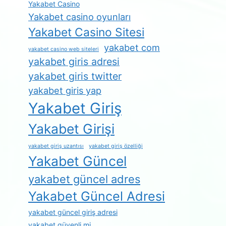
Yakabet Casino
Yakabet casino oyunları
Yakabet Casino Sitesi
yakabet com
yakabet casino web siteleri
yakabet giris adresi
yakabet giris twitter
yakabet giris yap
Yakabet Giriş
Yakabet Girişi
yakabet giriş uzantısı
yakabet giriş özelliği
Yakabet Güncel
yakabet güncel adres
Yakabet Güncel Adresi
yakabet güncel giriş adresi
yakabet güvenli mi