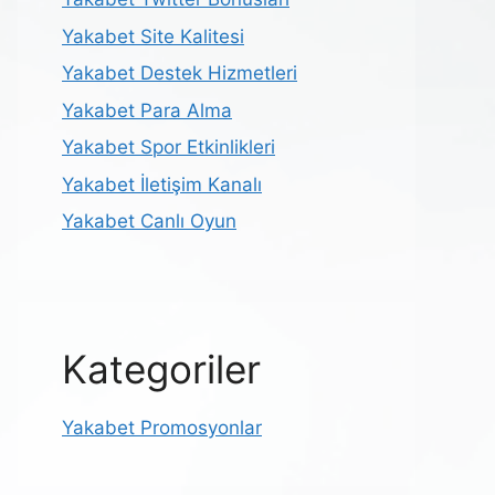
Yakabet Site Kalitesi
Yakabet Destek Hizmetleri
Yakabet Para Alma
Yakabet Spor Etkinlikleri
Yakabet İletişim Kanalı
Yakabet Canlı Oyun
Kategoriler
Yakabet Promosyonlar