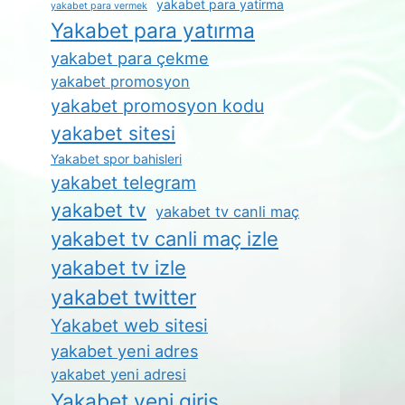
yakabet para yatirma
yakabet para vermek
Yakabet para yatırma
yakabet para çekme
yakabet promosyon
yakabet promosyon kodu
yakabet sitesi
Yakabet spor bahisleri
yakabet telegram
yakabet tv
yakabet tv canli maç
yakabet tv canli maç izle
yakabet tv izle
yakabet twitter
Yakabet web sitesi
yakabet yeni adres
yakabet yeni adresi
Yakabet yeni giriş