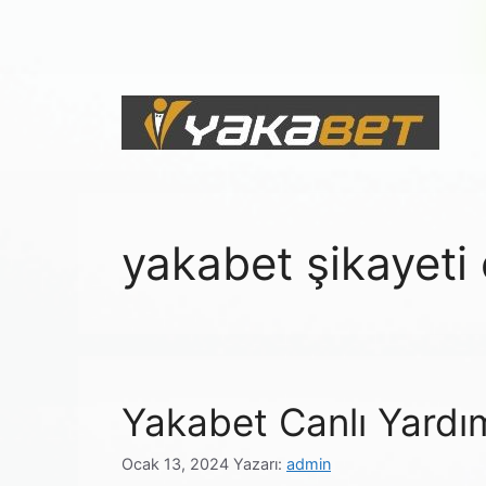
İçeriğe
atla
yakabet şikayeti 
Yakabet Canlı Yardı
Ocak 13, 2024
Yazarı:
admin