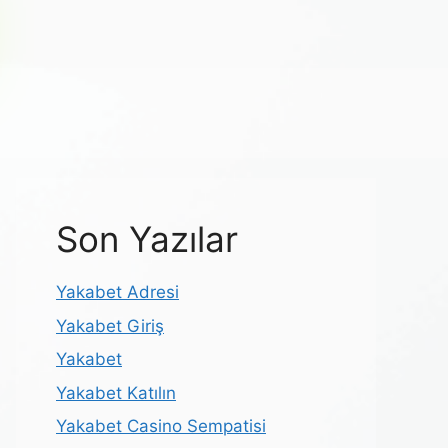
Son Yazılar
Yakabet Adresi
Yakabet Giriş
Yakabet
Yakabet Katılın
Yakabet Casino Sempatisi