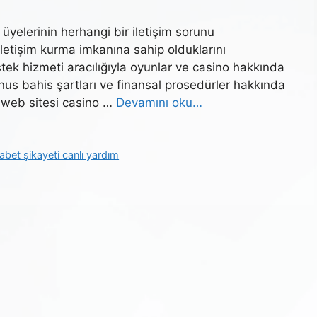
üyelerinin herhangi bir iletişim sorunu
letişim kurma imkanına sahip olduklarını
stek hizmeti aracılığıyla oyunlar ve casino hakkında
onus bahis şartları ve finansal prosedürler hakkında
et web sitesi casino …
Devamını oku…
abet şikayeti canlı yardım