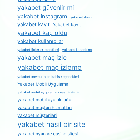
yakabet güvenlir mi
yakabet instagram
yakabet i̇tiraz
yakabet kayit
Yakabet kayıt
yakabet kaç oldu
yakabet kullanıcılar
yakabet ligler ertelendi mi
yakabet lisanslı mı
yakabet maç izle
yakabet maç izleme
yakabet mevcut olan bahis seçenekleri
Yakabet Mobil Uygulama
yakabet mobil uygulaması nasıl i̇ndirilir
yakabet mobil uyumluluğu
yakabet müşteri hizmetleri
yakabet müşterileri
yakabet nasil bir site
yakabet oyun ve casino sitesi