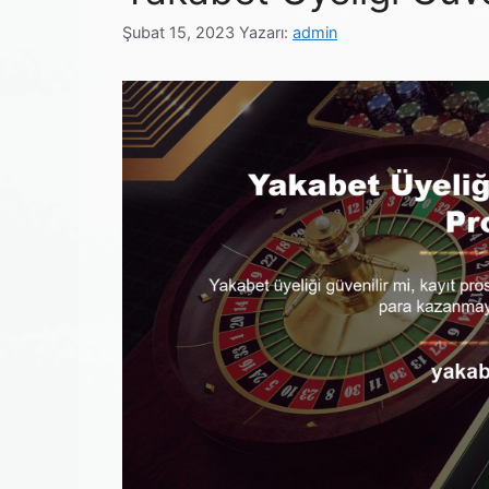
Şubat 15, 2023
Yazarı:
admin