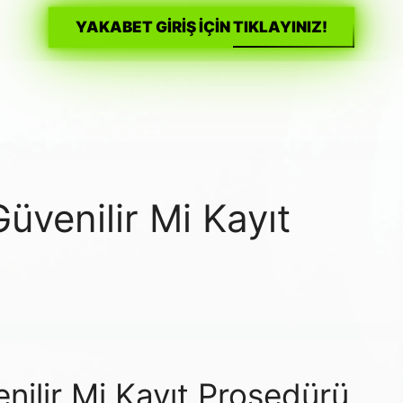
YAKABET GİRİŞ İÇİN TIKLAYINIZ!
üvenilir Mi Kayıt
nilir Mi Kayıt Prosedürü