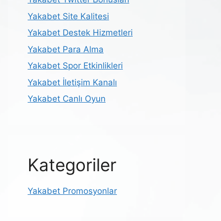
Yakabet Site Kalitesi
Yakabet Destek Hizmetleri
Yakabet Para Alma
Yakabet Spor Etkinlikleri
Yakabet İletişim Kanalı
Yakabet Canlı Oyun
Kategoriler
Yakabet Promosyonlar