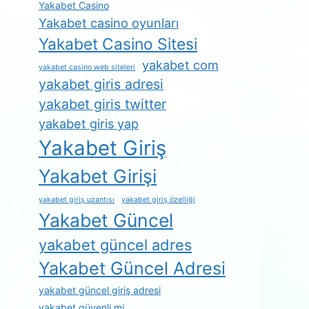
Yakabet Casino
Yakabet casino oyunları
Yakabet Casino Sitesi
yakabet com
yakabet casino web siteleri
yakabet giris adresi
yakabet giris twitter
yakabet giris yap
Yakabet Giriş
Yakabet Girişi
yakabet giriş uzantısı
yakabet giriş özelliği
Yakabet Güncel
yakabet güncel adres
Yakabet Güncel Adresi
yakabet güncel giriş adresi
yakabet güvenli mi