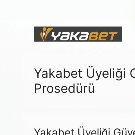
İçeriğe
atla
Yakabet Üyeliği G
Prosedürü
Yakabet Üyeliği Güve