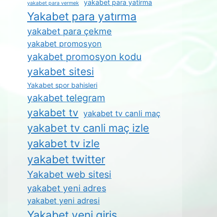
yakabet para yatirma
yakabet para vermek
Yakabet para yatırma
yakabet para çekme
yakabet promosyon
yakabet promosyon kodu
yakabet sitesi
Yakabet spor bahisleri
yakabet telegram
yakabet tv
yakabet tv canli maç
yakabet tv canli maç izle
yakabet tv izle
yakabet twitter
Yakabet web sitesi
yakabet yeni adres
yakabet yeni adresi
Yakabet yeni giriş