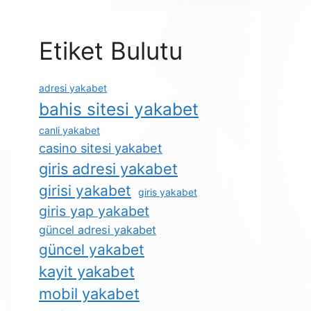
Etiket Bulutu
adresi yakabet
bahis sitesi yakabet
canli yakabet
casino sitesi yakabet
giris adresi yakabet
girisi yakabet
giris yakabet
giris yap yakabet
güncel adresi yakabet
güncel yakabet
kayit yakabet
mobil yakabet