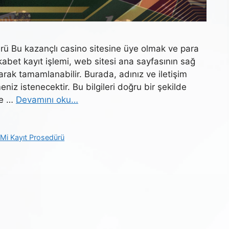
ürü Bu kazançlı casino sitesine üye olmak ve para
bet kayıt işlemi, web sitesi ana sayfasının sağ
arak tamamlanabilir. Burada, adınız ve iletişim
rmeniz istenecektir. Bu bilgileri doğru bir şekilde
de …
Devamını oku…
 Mi Kayıt Prosedürü