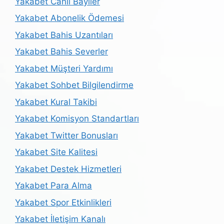
Yakabet Canlı Bayiler
Yakabet Abonelik Ödemesi
Yakabet Bahis Uzantıları
Yakabet Bahis Severler
Yakabet Müşteri Yardımı
Yakabet Sohbet Bilgilendirme
Yakabet Kural Takibi
Yakabet Komisyon Standartları
Yakabet Twitter Bonusları
Yakabet Site Kalitesi
Yakabet Destek Hizmetleri
Yakabet Para Alma
Yakabet Spor Etkinlikleri
Yakabet İletişim Kanalı