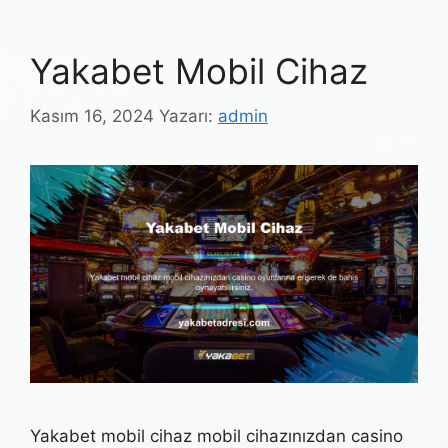
Yakabet Mobil Cihaz
Kasım 16, 2024
Yazarı:
admin
Yakabet mobil cihaz mobil cihazınızdan casino