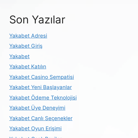
Son Yazılar
Yakabet Adresi
Yakabet Giriş
Yakabet
Yakabet Katılın
Yakabet Casino Sempatisi
Yakabet Yeni Başlayanlar
Yakabet Ödeme Teknolojisi
Yakabet Üye Deneyimi
Yakabet Canlı Seçenekler
Yakabet Oyun Erişimi