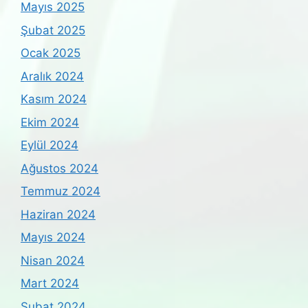
Mayıs 2025
Şubat 2025
Ocak 2025
Aralık 2024
Kasım 2024
Ekim 2024
Eylül 2024
Ağustos 2024
Temmuz 2024
Haziran 2024
Mayıs 2024
Nisan 2024
Mart 2024
Şubat 2024