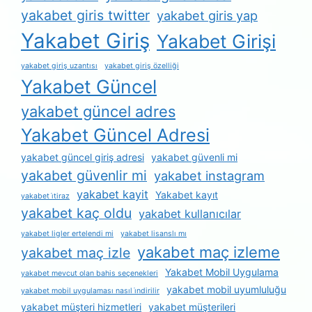
yakabet giris twitter
yakabet giris yap
Yakabet Giriş
Yakabet Girişi
yakabet giriş uzantısı
yakabet giriş özelliği
Yakabet Güncel
yakabet güncel adres
Yakabet Güncel Adresi
yakabet güncel giriş adresi
yakabet güvenli mi
yakabet güvenlir mi
yakabet instagram
yakabet kayit
Yakabet kayıt
yakabet i̇tiraz
yakabet kaç oldu
yakabet kullanıcılar
yakabet ligler ertelendi mi
yakabet lisanslı mı
yakabet maç izleme
yakabet maç izle
Yakabet Mobil Uygulama
yakabet mevcut olan bahis seçenekleri
yakabet mobil uyumluluğu
yakabet mobil uygulaması nasıl i̇ndirilir
yakabet müşteri hizmetleri
yakabet müşterileri