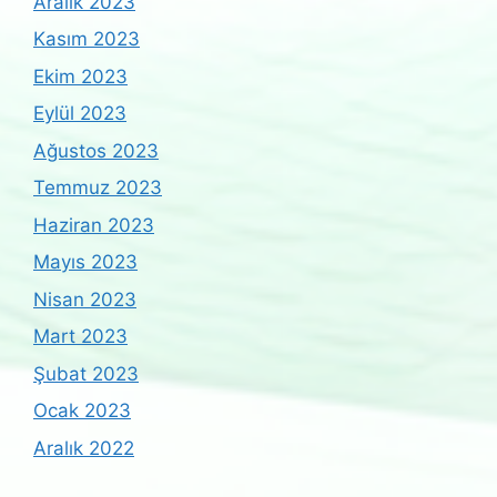
Aralık 2023
Kasım 2023
Ekim 2023
Eylül 2023
Ağustos 2023
Temmuz 2023
Haziran 2023
Mayıs 2023
Nisan 2023
Mart 2023
Şubat 2023
Ocak 2023
Aralık 2022