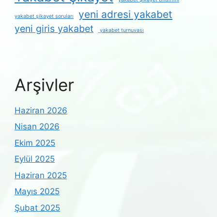
yeni adresi yakabet
yakabet şikayet soruları
yeni giris yakabet
yakabet turnuvası
Arşivler
Haziran 2026
Nisan 2026
Ekim 2025
Eylül 2025
Haziran 2025
Mayıs 2025
Şubat 2025