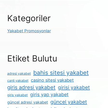
Kategoriler
Yakabet Promosyonlar
Etiket Bulutu
bahis sitesi yakabet
adresi yakabet
casino sitesi yakabet
canli yakabet
giris adresi yakabet
girisi yakabet
giris yap yakabet
giris yakabet
güncel yakabet
güncel adresi yakabet