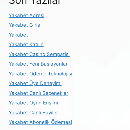
Yakabet Adresi
Yakabet Giriş
Yakabet
Yakabet Katılın
Yakabet Casino Sempatisi
Yakabet Yeni Başlayanlar
Yakabet Ödeme Teknolojisi
Yakabet Üye Deneyimi
Yakabet Canlı Seçenekler
Yakabet Oyun Erişimi
Yakabet Canlı Bayiler
Yakabet Abonelik Ödemesi