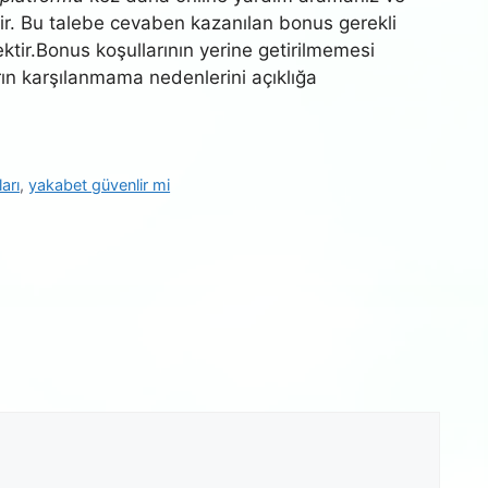
r. Bu talebe cevaben kazanılan bonus gerekli
ektir.Bonus koşullarının yerine getirilmemesi
ların karşılanmama nedenlerini açıklığa
arı
,
yakabet güvenlir mi