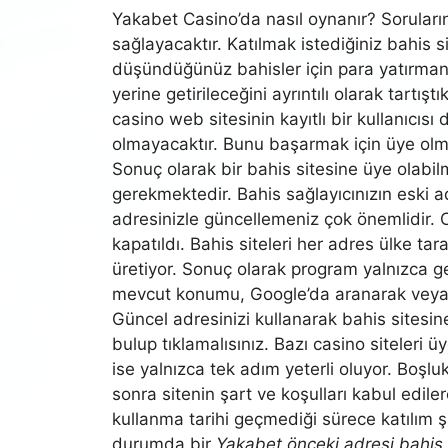
Yakabet Casino’da nasıl oynanır? Soruları
sağlayacaktır. Katılmak istediğiniz bahis 
düşündüğünüz bahisler için para yatırmanı
yerine getirileceğini ayrıntılı olarak tartışt
casino web sitesinin kayıtlı bir kullanıcısı
olmayacaktır. Bunu başarmak için üye olmak
Sonuç olarak bir bahis sitesine üye olabil
gerekmektedir. Bahis sağlayıcınızın eski 
adresinizle güncellemeniz çok önemlidir. 
kapatıldı. Bahis siteleri her adres ülke tar
üretiyor. Sonuç olarak program yalnızca geç
mevcut konumu, Google’da aranarak veya s
Güncel adresinizi kullanarak bahis sitesine
bulup tıklamalısınız. Bazı casino siteleri ü
ise yalnızca tek adım yeterli oluyor. Boşlu
sonra sitenin şart ve koşulları kabul edil
kullanma tarihi geçmediği sürece katılım şa
durumda bir
Yakabet önceki adresi bahis