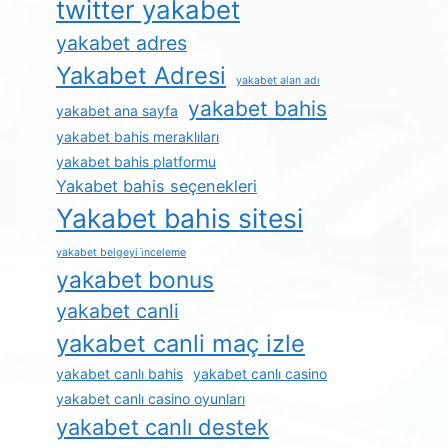
twitter yakabet
yakabet adres
Yakabet Adresi
yakabet alan adı
yakabet bahis
yakabet ana sayfa
yakabet bahis meraklıları
yakabet bahis platformu
Yakabet bahis seçenekleri
Yakabet bahis sitesi
yakabet belgeyi i̇nceleme
yakabet bonus
yakabet canli
yakabet canli maç izle
yakabet canlı bahis
yakabet canlı casino
yakabet canlı casino oyunları
yakabet canlı destek