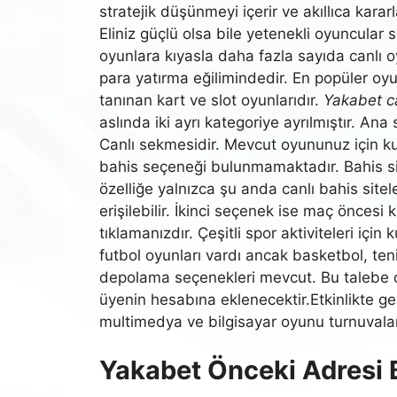
stratejik düşünmeyi içerir ve akıllıca kara
Eliniz güçlü olsa bile yetenekli oyuncular s
oyunlara kıyasla daha fazla sayıda canlı o
para yatırma eğilimindedir. En popüler oyun
tanınan kart ve slot oyunlarıdır.
Yakabet c
aslında iki ayrı kategoriye ayrılmıştır. An
Canlı sekmesidir. Mevcut oyununuz için ku
bahis seçeneği bulunmamaktadır. Bahis si
özelliğe yalnızca şu anda canlı bahis siteler
erişilebilir. İkinci seçenek ise maç önce
tıklamanızdır. Çeşitli spor aktiviteleri içi
futbol oyunları vardı ancak basketbol, ​​ten
depolama seçenekleri mevcut. Bu talebe ce
üyenin hesabına eklenecektir.Etkinlikte g
multimedya ve bilgisayar oyunu turnuvaları
Yakabet Önceki Adresi 