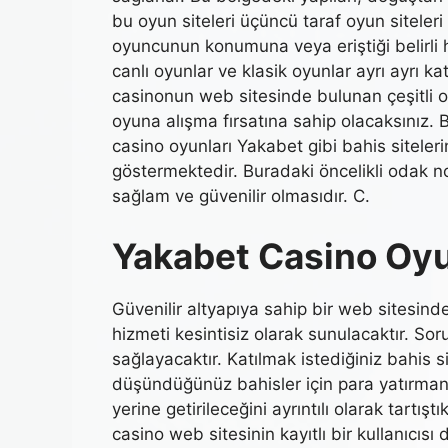
bu oyun siteleri üçüncü taraf oyun siteleri o
oyuncunun konumuna veya eriştiği belirli hi
canlı oyunlar ve klasik oyunlar ayrı ayrı 
casinonun web sitesinde bulunan çeşitli oy
oyuna alışma fırsatına sahip olacaksınız. 
casino oyunları Yakabet gibi bahis sitele
göstermektedir. Buradaki öncelikli odak no
sağlam ve güvenilir olmasıdır. C.
Yakabet Casino Oyu
Güvenilir altyapıya sahip bir web sitesind
hizmeti kesintisiz olarak sunulacaktır. Sor
sağlayacaktır. Katılmak istediğiniz bahis 
düşündüğünüz bahisler için para yatırmanı
yerine getirileceğini ayrıntılı olarak tartışt
casino web sitesinin kayıtlı bir kullanıcısı