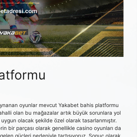
latformu
oynanan oyunlar mevcut Yakabet bahis platformu
mahalli olan bu mağazalar artık büyük sorunlara yol
 uygun olacak şekilde özel olarak tasarlanmıştır.
in bir parçası olarak genellikle casino oyunları da
 gelen güçleri nedeniyle tartışıyoruz. Sonuç olarak