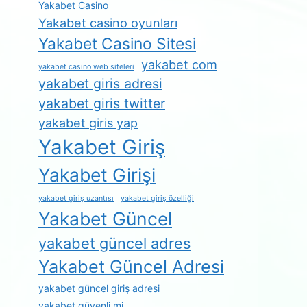
Yakabet Casino
Yakabet casino oyunları
Yakabet Casino Sitesi
yakabet com
yakabet casino web siteleri
yakabet giris adresi
yakabet giris twitter
yakabet giris yap
Yakabet Giriş
Yakabet Girişi
yakabet giriş uzantısı
yakabet giriş özelliği
Yakabet Güncel
yakabet güncel adres
Yakabet Güncel Adresi
yakabet güncel giriş adresi
yakabet güvenli mi