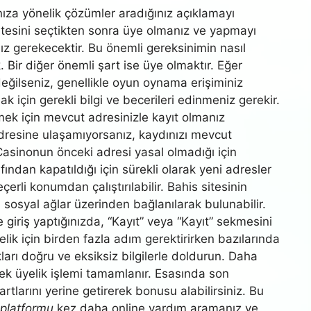
nıza yönelik çözümler aradığınız açıklamayı
sitesini seçtikten sonra üye olmanız ve yapmayı
z gerekecektir. Bu önemli gereksinimin nasıl
ık. Bir diğer önemli şart ise üye olmaktır. Eğer
 değilseniz, genellikle oyun oynama erişiminiz
 için gerekli bilgi ve becerileri edinmeniz gerekir.
mek için mevcut adresinizle kayıt olmanız
adresine ulaşamıyorsanız, kaydınızı mevcut
Casinonun önceki adresi yasal olmadığı için
afından kapatıldığı için sürekli olarak yeni adresler
erli konumdan çalıştırılabilir. Bahis sitesinin
osyal ağlar üzerinden bağlanılarak bulunabilir.
 giriş yaptığınızda, “Kayıt” veya “Kayıt” sekmesini
yelik için birden fazla adım gerektirirken bazılarında
kları doğru ve eksiksiz bilgilerle doldurun. Daha
erek üyelik işlemi tamamlanır. Esasında son
rtlarını yerine getirerek bonusu alabilirsiniz. Bu
 platformu
kez daha online yardım aramanız ve