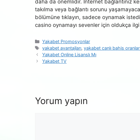
daha da önemlidir. İnternet bağlantınız k
takılma veya bağlantı sorunu yaşamayacağın
bölümüne tıklayın, sadece oynamak istediğ
casino oynamayı sevenler için oldukça ilgi 
Kategoriler
Yakabet Promosyonlar
Etiketler
yakabet avantajları
,
yakabet canlı bahis oranla
Yakabet Online Lisanslı Mı
Yakabet TV
Yorum yapın
Yorum