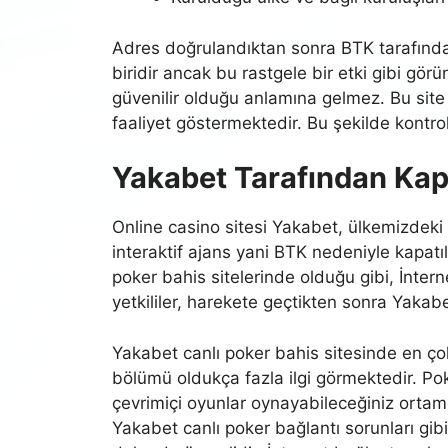
Adres doğrulandıktan sonra BTK tarafından
biridir ancak bu rastgele bir etki gibi görü
güvenilir olduğu anlamına gelmez. Bu site b
faaliyet göstermektedir. Bu şekilde kontrol e
Yakabet Tarafından Kapa
Online casino sitesi Yakabet, ülkemizdeki di
interaktif ajans yani BTK nedeniyle kapatı
poker bahis sitelerinde olduğu gibi, İnte
yetkililer, harekete geçtikten sonra Yakabe
Yakabet canlı poker bahis sitesinde en çok 
bölümü oldukça fazla ilgi görmektedir. Poker
çevrimiçi oyunlar oynayabileceğiniz ortamlar
Yakabet canlı poker bağlantı sorunları gibi 