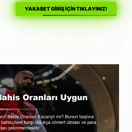
YAKABET GİRİŞ İÇİN TIKLAYINIZ!