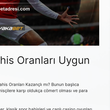
his Oranları Uygun
Bahis Oranları Kazançlı mı? Bunun başlıca
hisçilere karşı oldukça cömert olması ve para
er, klasik spor bahisleri ve canlı casino oyunları