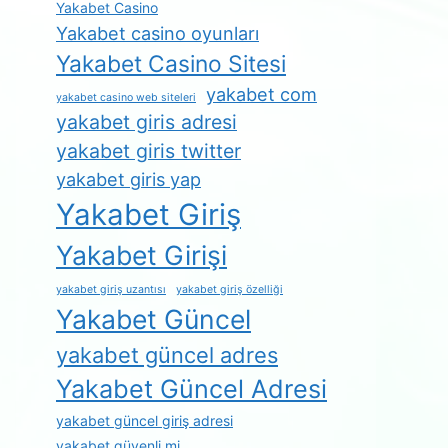
Yakabet Casino
Yakabet casino oyunları
Yakabet Casino Sitesi
yakabet com
yakabet casino web siteleri
yakabet giris adresi
yakabet giris twitter
yakabet giris yap
Yakabet Giriş
Yakabet Girişi
yakabet giriş uzantısı
yakabet giriş özelliği
Yakabet Güncel
yakabet güncel adres
Yakabet Güncel Adresi
yakabet güncel giriş adresi
yakabet güvenli mi