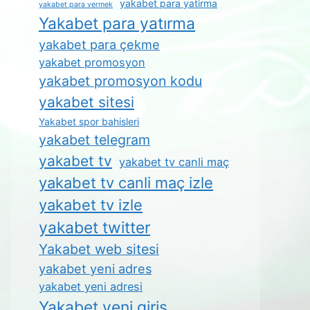
yakabet para yatirma
yakabet para vermek
Yakabet para yatırma
yakabet para çekme
yakabet promosyon
yakabet promosyon kodu
yakabet sitesi
Yakabet spor bahisleri
yakabet telegram
yakabet tv
yakabet tv canli maç
yakabet tv canli maç izle
yakabet tv izle
yakabet twitter
Yakabet web sitesi
yakabet yeni adres
yakabet yeni adresi
Yakabet yeni giriş