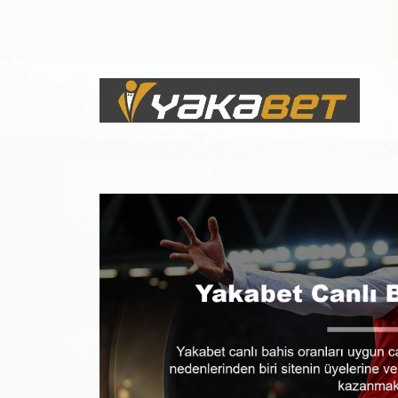
İçeriğe
atla