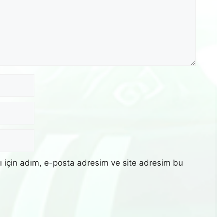
 için adım, e-posta adresim ve site adresim bu