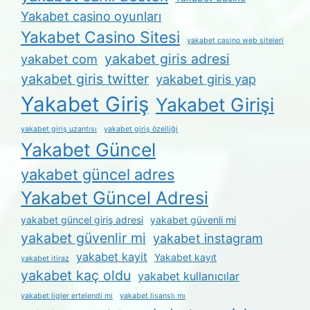
Yakabet casino oyunları
Yakabet Casino Sitesi
yakabet casino web siteleri
yakabet giris adresi
yakabet com
yakabet giris twitter
yakabet giris yap
Yakabet Giriş
Yakabet Girişi
yakabet giriş uzantısı
yakabet giriş özelliği
Yakabet Güncel
yakabet güncel adres
Yakabet Güncel Adresi
yakabet güncel giriş adresi
yakabet güvenli mi
yakabet güvenlir mi
yakabet instagram
yakabet kayit
Yakabet kayıt
yakabet i̇tiraz
yakabet kaç oldu
yakabet kullanıcılar
yakabet ligler ertelendi mi
yakabet lisanslı mı