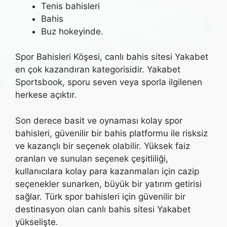
Tenis bahisleri
Bahis
Buz hokeyinde.
Spor Bahisleri Köşesi, canlı bahis sitesi Yakabet
en çok kazandıran kategorisidir. Yakabet
Sportsbook, sporu seven veya sporla ilgilenen
herkese açıktır.
Son derece basit ve oynaması kolay spor
bahisleri, güvenilir bir bahis platformu ile risksiz
ve kazançlı bir seçenek olabilir. Yüksek faiz
oranları ve sunulan seçenek çeşitliliği,
kullanıcılara kolay para kazanmaları için cazip
seçenekler sunarken, büyük bir yatırım getirisi
sağlar. Türk spor bahisleri için güvenilir bir
destinasyon olan canlı bahis sitesi Yakabet
yükselişte.