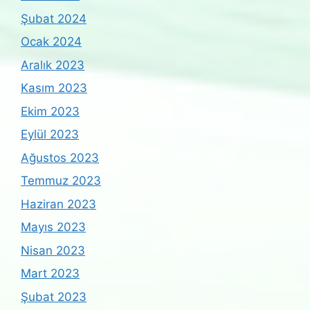
Şubat 2024
Ocak 2024
Aralık 2023
Kasım 2023
Ekim 2023
Eylül 2023
Ağustos 2023
Temmuz 2023
Haziran 2023
Mayıs 2023
Nisan 2023
Mart 2023
Şubat 2023