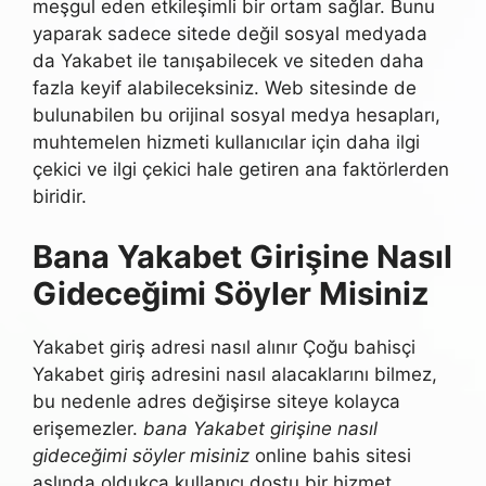
meşgul eden etkileşimli bir ortam sağlar. Bunu
yaparak sadece sitede değil sosyal medyada
da Yakabet ile tanışabilecek ve siteden daha
fazla keyif alabileceksiniz. Web sitesinde de
bulunabilen bu orijinal sosyal medya hesapları,
muhtemelen hizmeti kullanıcılar için daha ilgi
çekici ve ilgi çekici hale getiren ana faktörlerden
biridir.
Bana Yakabet Girişine Nasıl
Gideceğimi Söyler Misiniz
Yakabet giriş adresi nasıl alınır Çoğu bahisçi
Yakabet giriş adresini nasıl alacaklarını bilmez,
bu nedenle adres değişirse siteye kolayca
erişemezler.
bana Yakabet girişine nasıl
gideceğimi söyler misiniz
online bahis sitesi
aslında oldukça kullanıcı dostu bir hizmet