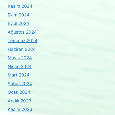
Kasım 2024
Ekim 2024
Eylül 2024
Ağustos 2024
Temmuz 2024
Haziran 2024
Mayıs 2024
Nisan 2024
Mart 2024
Şubat 2024
Ocak 2024
Aralık 2023
Kasım 2023