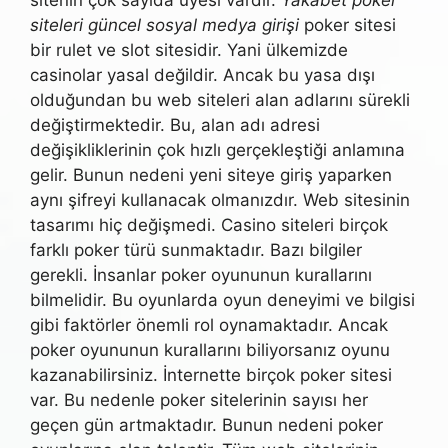
siteleri güncel sosyal medya girişi
poker sitesi
bir rulet ve slot sitesidir. Yani ülkemizde
casinolar yasal değildir. Ancak bu yasa dışı
olduğundan bu web siteleri alan adlarını sürekli
değiştirmektedir. Bu, alan adı adresi
değişikliklerinin çok hızlı gerçekleştiği anlamına
gelir. Bunun nedeni yeni siteye giriş yaparken
aynı şifreyi kullanacak olmanızdır. Web sitesinin
tasarımı hiç değişmedi. Casino siteleri birçok
farklı poker türü sunmaktadır. Bazı bilgiler
gerekli. İnsanlar poker oyununun kurallarını
bilmelidir. Bu oyunlarda oyun deneyimi ve bilgisi
gibi faktörler önemli rol oynamaktadır. Ancak
poker oyununun kurallarını biliyorsanız oyunu
kazanabilirsiniz. İnternette birçok poker sitesi
var. Bu nedenle poker sitelerinin sayısı her
geçen gün artmaktadır. Bunun nedeni poker