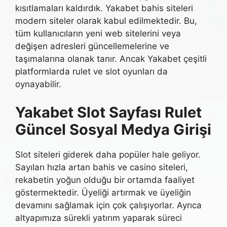
kısıtlamaları kaldırdık. Yakabet bahis siteleri
modern siteler olarak kabul edilmektedir. Bu,
tüm kullanıcıların yeni web sitelerini veya
değişen adresleri güncellemelerine ve
taşımalarına olanak tanır. Ancak Yakabet çeşitli
platformlarda rulet ve slot oyunları da
oynayabilir.
Yakabet Slot Sayfası Rulet
Güncel Sosyal Medya Girişi
Slot siteleri giderek daha popüler hale geliyor.
Sayıları hızla artan bahis ve casino siteleri,
rekabetin yoğun olduğu bir ortamda faaliyet
göstermektedir. Üyeliği artırmak ve üyeliğin
devamını sağlamak için çok çalışıyorlar. Ayrıca
altyapımıza sürekli yatırım yaparak süreci