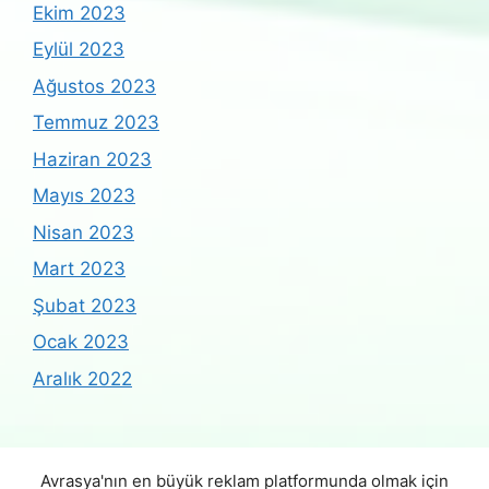
Ekim 2023
Eylül 2023
Ağustos 2023
Temmuz 2023
Haziran 2023
Mayıs 2023
Nisan 2023
Mart 2023
Şubat 2023
Ocak 2023
Aralık 2022
Avrasya'nın en büyük reklam platformunda olmak için