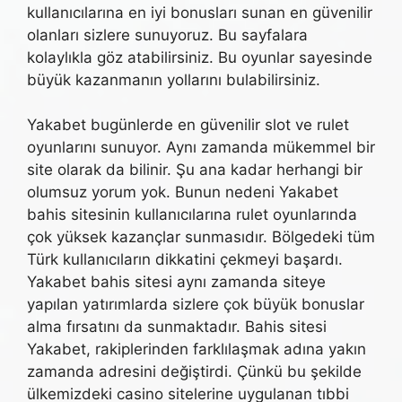
kullanıcılarına en iyi bonusları sunan en güvenilir
olanları sizlere sunuyoruz. Bu sayfalara
kolaylıkla göz atabilirsiniz. Bu oyunlar sayesinde
büyük kazanmanın yollarını bulabilirsiniz.
Yakabet bugünlerde en güvenilir slot ve rulet
oyunlarını sunuyor. Aynı zamanda mükemmel bir
site olarak da bilinir. Şu ana kadar herhangi bir
olumsuz yorum yok. Bunun nedeni Yakabet
bahis sitesinin kullanıcılarına rulet oyunlarında
çok yüksek kazançlar sunmasıdır. Bölgedeki tüm
Türk kullanıcıların dikkatini çekmeyi başardı.
Yakabet bahis sitesi aynı zamanda siteye
yapılan yatırımlarda sizlere çok büyük bonuslar
alma fırsatını da sunmaktadır. Bahis sitesi
Yakabet, rakiplerinden farklılaşmak adına yakın
zamanda adresini değiştirdi. Çünkü bu şekilde
ülkemizdeki casino sitelerine uygulanan tıbbi