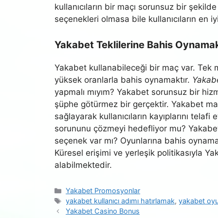
kullanıcıların bir maçı sorunsuz bir şekil
seçenekleri olmasa bile kullanıcıların en iy
Yakabet Teklilerine Bahis Oynama
Yakabet kullanabileceği bir maç var. Tek 
yüksek oranlarla bahis oynamaktır.
Yakabe
yapmalı mıyım? Yakabet sorunsuz bir hizm
şüphe götürmez bir gerçektir. Yakabet mar
sağlayarak kullanıcıların kayıplarını telafi
sorununu çözmeyi hedefliyor mu? Yakabet 
seçenek var mı? Oyunlarına bahis oynamak 
Küresel erişimi ve yerleşik politikasıyla Y
alabilmektedir.
Kategoriler
Yakabet Promosyonlar
Etiketler
yakabet kullanıcı adımı hatırlamak
,
yakabet oy
Yakabet Casino Bonus