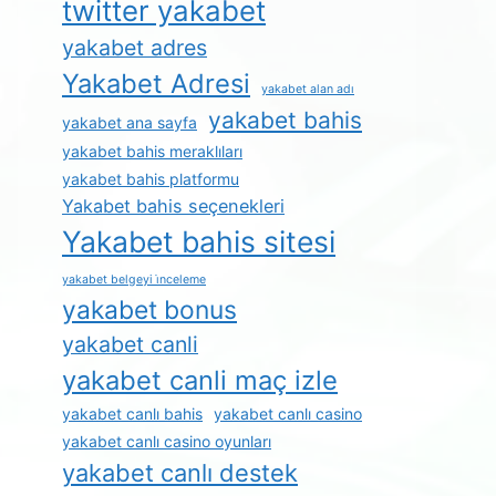
twitter yakabet
yakabet adres
Yakabet Adresi
yakabet alan adı
yakabet bahis
yakabet ana sayfa
yakabet bahis meraklıları
yakabet bahis platformu
Yakabet bahis seçenekleri
Yakabet bahis sitesi
yakabet belgeyi i̇nceleme
yakabet bonus
yakabet canli
yakabet canli maç izle
yakabet canlı bahis
yakabet canlı casino
yakabet canlı casino oyunları
yakabet canlı destek