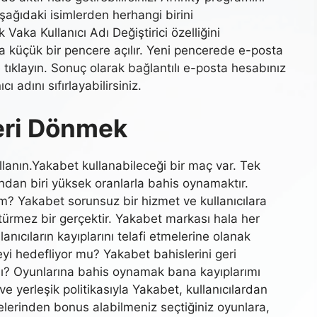
aşağıdaki isimlerden herhangi birini
Vaka Kullanıcı Adı Değiştirici özelliğini
da küçük bir pencere açılır. Yeni pencerede e-posta
 tıklayın. Sonuç olarak bağlantılı e-posta hesabınız
cı adını sıfırlayabilirsiniz.
eri Dönmek
lanın.Yakabet kullanabileceği bir maç var. Tek
dan biri yüksek oranlarla bahis oynamaktır.
m? Yakabet sorunsuz bir hizmet ve kullanıcılara
ürmez bir gerçektir. Yakabet markası hala her
anıcıların kayıplarını telafi etmelerine olanak
yi hedefliyor mu? Yakabet bahislerini geri
ı? Oyunlarına bahis oynamak bana kayıplarımı
 ve yerleşik politikasıyla Yakabet, kullanıcılardan
elerinden bonus alabilmeniz seçtiğiniz oyunlara,