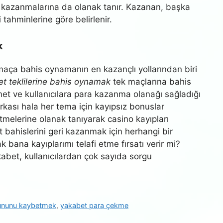
de kazanmalarına da olanak tanır. Kazanan, başka
i tahminlerine göre belirlenir.
k
maça bahis oynamanın en kazançlı yollarından biri
t teklilerine bahis oynamak
tek maçlarına bahis
et ve kullanıcılara para kazanma olanağı sağladığı
kası hala her tema için kayıpsız bonuslar
 etmelerine olanak tanıyarak casino kayıpları
bahislerini geri kazanmak için herhangi bir
bana kayıplarımı telafi etme fırsatı verir mi?
akabet, kullanıcılardan çok sayıda sorgu
ununu kaybetmek
,
yakabet para çekme