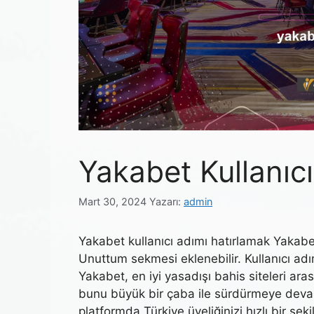
Yakabet Kullanıc
Mart 30, 2024
Yazarı:
admin
Yakabet kullanıcı adımı hatırlamak Yakab
Unuttum sekmesi eklenebilir. Kullanıcı adım
Yakabet, en iyi yasadışı bahis siteleri ar
bunu büyük bir çaba ile sürdürmeye devam
platformda Türkiye üyeliğinizi hızlı bir şeki