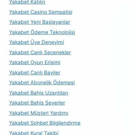
Yakabet Katılın
Yakabet Casino Sempatisi
Yakabet Yeni Başlayanlar
Yakabet Ödeme Teknolojisi
Yakabet Üye Deneyimi
Yakabet Canlı Seçenekler
Yakabet Oyun Erişimi
Yakabet Canlı Bayiler
Yakabet Abonelik Ödemesi
Yakabet Bahis Uzantıları
Yakabet Bahis Severler
Yakabet Müşteri Yardımı
Yakabet Sohbet Bilgilendirme
Yakabet Kural Takibi