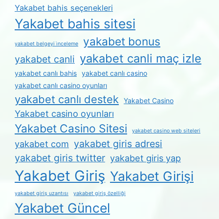
Yakabet bahis seçenekleri
Yakabet bahis sitesi
yakabet bonus
yakabet belgeyi i̇nceleme
yakabet canli maç izle
yakabet canli
yakabet canlı bahis
yakabet canlı casino
yakabet canlı casino oyunları
yakabet canlı destek
Yakabet Casino
Yakabet casino oyunları
Yakabet Casino Sitesi
yakabet casino web siteleri
yakabet giris adresi
yakabet com
yakabet giris twitter
yakabet giris yap
Yakabet Giriş
Yakabet Girişi
yakabet giriş uzantısı
yakabet giriş özelliği
Yakabet Güncel