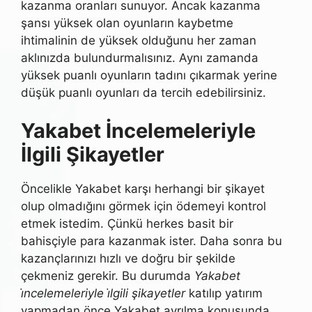
kazanma oranları sunuyor. Ancak kazanma
şansı yüksek olan oyunların kaybetme
ihtimalinin de yüksek olduğunu her zaman
aklınızda bulundurmalısınız. Aynı zamanda
yüksek puanlı oyunların tadını çıkarmak yerine
düşük puanlı oyunları da tercih edebilirsiniz.
Yakabet İncelemeleriyle
İlgili Şikayetler
Öncelikle Yakabet karşı herhangi bir şikayet
olup olmadığını görmek için ödemeyi kontrol
etmek istedim. Çünkü herkes basit bir
bahisçiyle para kazanmak ister. Daha sonra bu
kazançlarınızı hızlı ve doğru bir şekilde
çekmeniz gerekir. Bu durumda
Yakabet
i̇ncelemeleriyle i̇lgili şikayetler
katılıp yatırım
yapmadan önce Yakabet ayrılma konusunda