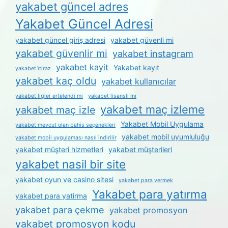
yakabet güncel adres
Yakabet Güncel Adresi
yakabet güncel giriş adresi
yakabet güvenli mi
yakabet güvenlir mi
yakabet instagram
yakabet kayit
Yakabet kayıt
yakabet i̇tiraz
yakabet kaç oldu
yakabet kullanıcılar
yakabet ligler ertelendi mi
yakabet lisanslı mı
yakabet maç izleme
yakabet maç izle
Yakabet Mobil Uygulama
yakabet mevcut olan bahis seçenekleri
yakabet mobil uyumluluğu
yakabet mobil uygulaması nasıl i̇ndirilir
yakabet müşteri hizmetleri
yakabet müşterileri
yakabet nasil bir site
yakabet oyun ve casino sitesi
yakabet para vermek
Yakabet para yatırma
yakabet para yatirma
yakabet para çekme
yakabet promosyon
yakabet promosyon kodu