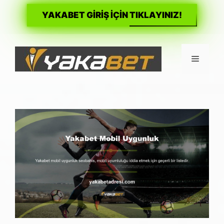
YAKABET GİRİŞ İÇİN TIKLAYINIZ!
İçeriğe
atla
Menü