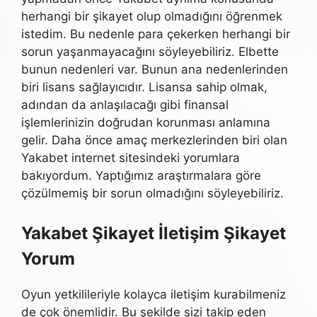
herhangi bir şikayet olup olmadığını öğrenmek
istedim. Bu nedenle para çekerken herhangi bir
sorun yaşanmayacağını söyleyebiliriz. Elbette
bunun nedenleri var. Bunun ana nedenlerinden
biri lisans sağlayıcıdır. Lisansa sahip olmak,
adından da anlaşılacağı gibi finansal
işlemlerinizin doğrudan korunması anlamına
gelir. Daha önce amaç merkezlerinden biri olan
Yakabet internet sitesindeki yorumlara
bakıyordum. Yaptığımız araştırmalara göre
çözülmemiş bir sorun olmadığını söyleyebiliriz.
Yakabet Şikayet İletişim Şikayet
Yorum
Oyun yetkilileriyle kolayca iletişim kurabilmeniz
de çok önemlidir. Bu şekilde sizi takip eden