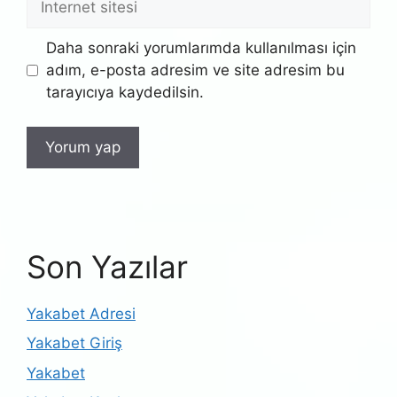
sitesi
Daha sonraki yorumlarımda kullanılması için
adım, e-posta adresim ve site adresim bu
tarayıcıya kaydedilsin.
Son Yazılar
Yakabet Adresi
Yakabet Giriş
Yakabet