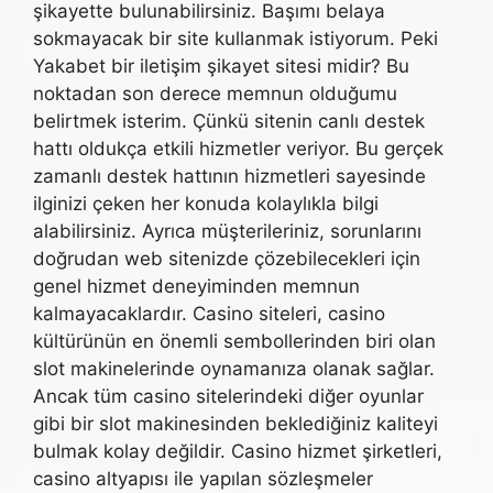
şikayette bulunabilirsiniz. Başımı belaya
sokmayacak bir site kullanmak istiyorum. Peki
Yakabet bir iletişim şikayet sitesi midir? Bu
noktadan son derece memnun olduğumu
belirtmek isterim. Çünkü sitenin canlı destek
hattı oldukça etkili hizmetler veriyor. Bu gerçek
zamanlı destek hattının hizmetleri sayesinde
ilginizi çeken her konuda kolaylıkla bilgi
alabilirsiniz. Ayrıca müşterileriniz, sorunlarını
doğrudan web sitenizde çözebilecekleri için
genel hizmet deneyiminden memnun
kalmayacaklardır. Casino siteleri, casino
kültürünün en önemli sembollerinden biri olan
slot makinelerinde oynamanıza olanak sağlar.
Ancak tüm casino sitelerindeki diğer oyunlar
gibi bir slot makinesinden beklediğiniz kaliteyi
bulmak kolay değildir. Casino hizmet şirketleri,
casino altyapısı ile yapılan sözleşmeler