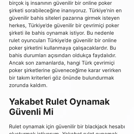
birçok iş insanının güvenilir bir online poker
şirketi sorabileceğine inanıyoruz. Türkiye’nin en
güvenilir bahis siteleri pazarına girmek isteyen
herkes, Türkiye’de güvenilir bir çevrimiçi poker
şirketi ile bahis oynamak istiyor. Bu nedenle
rulet oyuncuları Türkiye’de güvenilir bir online
poker şirketini kullanmaya çalışacaklardır. Bu
bahis durumları açısından oldukça faydalıdır.
Ancak son zamanlarda, hangi Türk çevrimiçi
poker şirketlerine güveneceğime karar verirken
bir takım kriterleri göz önünde bulundurmak
zorunda kaldım.
Yakabet Rulet Oynamak
Güvenli Mi
Rulet oynamak için güvenilir bir blackjack hesabı