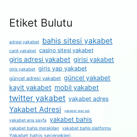
Etiket Bulutu
bahis sitesi yakabet
adresi yakabet
casino sitesi yakabet
canli yakabet
giris adresi yakabet
girisi yakabet
giris yap yakabet
giris yakabet
güncel yakabet
güncel adresi yakabet
kayit yakabet
mobil yakabet
twitter yakabet
yakabet adres
Yakabet Adresi
yakabet alan adı
yakabet bahis
yakabet ana sayfa
yakabet bahis meraklıları
yakabet bahis platformu
Yakabet bahis seçenekleri