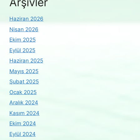
Arşivler
Haziran 2026
Nisan 2026
Ekim 2025
Eylül 2025
Haziran 2025
Mayıs 2025
Şubat 2025
Ocak 2025
Aralık 2024
Kasım 2024
Ekim 2024
Eylül 2024