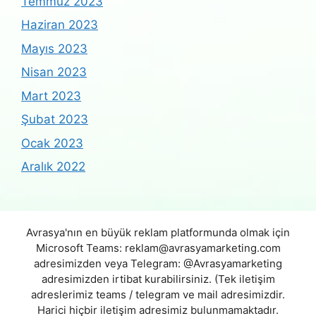
Temmuz 2023
Haziran 2023
Mayıs 2023
Nisan 2023
Mart 2023
Şubat 2023
Ocak 2023
Aralık 2022
Avrasya'nın en büyük reklam platformunda olmak için
Microsoft Teams:
reklam@avrasyamarketing.com
adresimizden veya Telegram: @Avrasyamarketing
adresimizden irtibat kurabilirsiniz. (Tek iletişim
adreslerimiz teams / telegram ve mail adresimizdir.
Harici hiçbir iletişim adresimiz bulunmamaktadır.