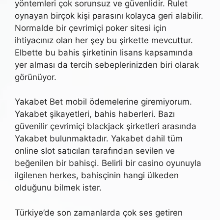
yöntemleri çok sorunsuz ve güvenlidir. Rulet
oynayan birçok kişi parasını kolayca geri alabilir.
Normalde bir çevrimiçi poker sitesi için
ihtiyacınız olan her şey bu şirkette mevcuttur.
Elbette bu bahis şirketinin lisans kapsamında
yer alması da tercih sebeplerinizden biri olarak
görünüyor.
Yakabet Bet mobil ödemelerine giremiyorum.
Yakabet şikayetleri, bahis haberleri. Bazı
güvenilir çevrimiçi blackjack şirketleri arasında
Yakabet bulunmaktadır. Yakabet dahil tüm
online slot satıcıları tarafından sevilen ve
beğenilen bir bahisçi. Belirli bir casino oyunuyla
ilgilenen herkes, bahisçinin hangi ülkeden
olduğunu bilmek ister.
Türkiye’de son zamanlarda çok ses getiren