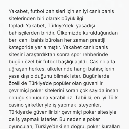
Yakabet, futbol bahisleri için en iyi canlı bahis
sitelerinden biri olarak büyük ilgi
topladı.Yakabet, Türkiye’deki yasadışı
bahisçilerden biridir. Ülkemizde kurulduğundan
beri canlı bahis büroları her zaman prestijli
kategoride yer almıştır. Yakabet canlı bahis
sitesini araştırdıktan sonra spor rehberinde
bugün özel bir futbol başlığı açıldı. Casinolarla
uğraşan herkes, ülkelerinde hangi bahisçilerin
yasa dışı olduğunu bilmek ister. Bugünlerde
özellikle Türkiye’de popüler olan güvenilir
çevrimiçi poker sitelerini soran çok sayıda insan
olduğu sonucuna varabiliriz. Tabii ki, en iyi Türk
casino şirketleriyle iş yapmak isteyenler,
Türkiye’de güvenilir bir çevrimiçi poker sitesiyle
de iş yapmak isterler. Bu nedenle poker
oyuncuları, Türkiye’deki en doğru, poker kuralları