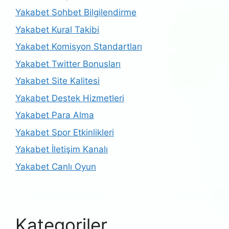
Yakabet Sohbet Bilgilendirme
Yakabet Kural Takibi
Yakabet Komisyon Standartları
Yakabet Twitter Bonusları
Yakabet Site Kalitesi
Yakabet Destek Hizmetleri
Yakabet Para Alma
Yakabet Spor Etkinlikleri
Yakabet İletişim Kanalı
Yakabet Canlı Oyun
Kategoriler