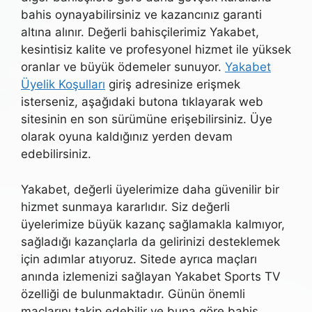
bahis oynayabilirsiniz ve kazancınız garanti
altına alınır. Değerli bahisçilerimiz Yakabet,
kesintisiz kalite ve profesyonel hizmet ile yüksek
oranlar ve büyük ödemeler sunuyor.
Yakabet
Üyelik Koşulları
giriş adresinize erişmek
isterseniz, aşağıdaki butona tıklayarak web
sitesinin en son sürümüne erişebilirsiniz. Üye
olarak oyuna kaldığınız yerden devam
edebilirsiniz.
Yakabet, değerli üyelerimize daha güvenilir bir
hizmet sunmaya kararlıdır. Siz değerli
üyelerimize büyük kazanç sağlamakla kalmıyor,
sağladığı kazançlarla da gelirinizi desteklemek
için adımlar atıyoruz. Sitede ayrıca maçları
anında izlemenizi sağlayan Yakabet Sports TV
özelliği de bulunmaktadır. Günün önemli
maçlarını takip edebilir ve buna göre bahis