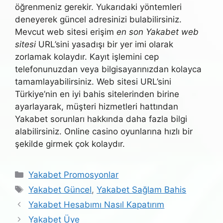
öğrenmeniz gerekir. Yukarıdaki yöntemleri
deneyerek güncel adresinizi bulabilirsiniz.
Mevcut web sitesi erişim
en son Yakabet web
sitesi
URL’sini yasadışı bir yer imi olarak
zorlamak kolaydır. Kayıt işlemini cep
telefonunuzdan veya bilgisayarınızdan kolayca
tamamlayabilirsiniz. Web sitesi URL’sini
Türkiye’nin en iyi bahis sitelerinden birine
ayarlayarak, müşteri hizmetleri hattından
Yakabet sorunları hakkında daha fazla bilgi
alabilirsiniz. Online casino oyunlarına hızlı bir
şekilde girmek çok kolaydır.
Kategoriler
Yakabet Promosyonlar
Etiketler
Yakabet Güncel
,
Yakabet Sağlam Bahis
Yakabet Hesabımı Nasıl Kapatırım
Yakabet Üye