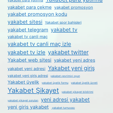
yakabet para yatirma
yakabet para çekme
yakabet promosyon
yakabet promosyon kodu
yakabet sitesi
Yakabet spor bahisleri
yakabet tv
yakabet telegram
yakabet tv canli maç
yakabet tv canli maç izle
yakabet twitter
yakabet tv izle
Yakabet web sitesi
yakabet yeni adres
Yakabet yeni giriş
yakabet yeni adresi
yakabet yeni giriş adresi
yakabet çevrimiçi oyun
Yakabet üyelik
yakabet üyelik formu
yakabet üyelik ücreti
Yakabet Şikayet
yakabet şikayet bildirimi
yeni adresi yakabet
yakabet şikayet soruları
yeni giris yakabet
yakabet turnuvası