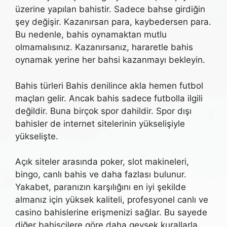
üzerine yapılan bahistir. Sadece bahse girdiğin
şey değişir. Kazanırsan para, kaybedersen para.
Bu nedenle, bahis oynamaktan mutlu
olmamalısınız. Kazanırsanız, hararetle bahis
oynamak yerine her bahsi kazanmayı bekleyin.
Bahis türleri Bahis denilince akla hemen futbol
maçları gelir. Ancak bahis sadece futbolla ilgili
değildir. Buna birçok spor dahildir. Spor dışı
bahisler de internet sitelerinin yükselişiyle
yükselişte.
Açık siteler arasında poker, slot makineleri,
bingo, canlı bahis ve daha fazlası bulunur.
Yakabet, paranızın karşılığını en iyi şekilde
almanız için yüksek kaliteli, profesyonel canlı ve
casino bahislerine erişmenizi sağlar. Bu sayede
diğer bahisçilere göre daha gevşek kurallarla