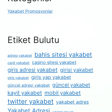
Yakabet Promosyonlar
Etiket Bulutu
bahis sitesi yakabet
adresi yakabet
casino sitesi yakabet
canli yakabet
giris adresi yakabet
girisi yakabet
giris yap yakabet
giris yakabet
güncel yakabet
güncel adresi yakabet
kayit yakabet
mobil yakabet
twitter yakabet
yakabet adres
Yakabet Adresi
yakabet alan adı