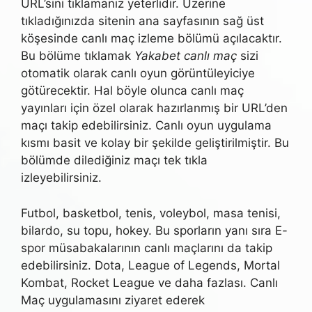
URL’sini tıklamanız yeterlidir. Üzerine
tıkladığınızda sitenin ana sayfasının sağ üst
köşesinde canlı maç izleme bölümü açılacaktır.
Bu bölüme tıklamak
Yakabet canlı maç
sizi
otomatik olarak canlı oyun görüntüleyiciye
götürecektir. Hal böyle olunca canlı maç
yayınları için özel olarak hazırlanmış bir URL’den
maçı takip edebilirsiniz. Canlı oyun uygulama
kısmı basit ve kolay bir şekilde geliştirilmiştir. Bu
bölümde dilediğiniz maçı tek tıkla
izleyebilirsiniz.
Futbol, ​​basketbol, ​​tenis, voleybol, masa tenisi,
bilardo, su topu, hokey. Bu sporların yanı sıra E-
spor müsabakalarının canlı maçlarını da takip
edebilirsiniz. Dota, League of Legends, Mortal
Kombat, Rocket League ve daha fazlası. Canlı
Maç uygulamasını ziyaret ederek