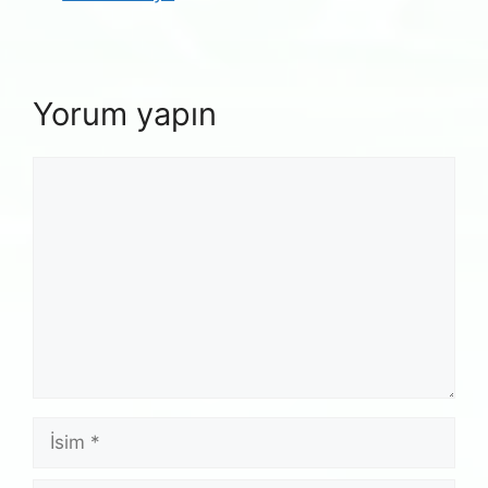
Yorum yapın
Yorum
İsim