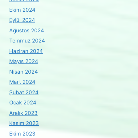
Ekim 2024
Eylül 2024
Ağustos 2024
Temmuz 2024
Haziran 2024
Mayıs 2024
Nisan 2024
Mart 2024
Şubat 2024
Ocak 2024
Aralık 2023
Kasım 2023
Ekim 2023