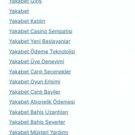
Yakabet Giriş
Yakabet
Yakabet Katılın
Yakabet Casino Sempatisi
Yakabet Yeni Başlayanlar
Yakabet Ödeme Teknolojisi
Yakabet Üye Deneyimi
Yakabet Canlı Seçenekler
Yakabet Oyun Erişimi
Yakabet Canlı Bayiler
Yakabet Abonelik Ödemesi
Yakabet Bahis Uzantıları
Yakabet Bahis Severler
Yakabet Müşteri Yardımı