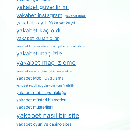
yakabet güvenlir mi
yakabet instagram
yakabet i̇tiraz
yakabet kayit
Yakabet kayıt
yakabet kaç oldu
yakabet kullanıcılar
yakabet ligler ertelendi mi
yakabet lisanslı mı
yakabet maç izle
yakabet maç izleme
yakabet mevcut olan bahis seçenekleri
Yakabet Mobil Uygulama
yakabet mobil uygulaması nasıl i̇ndirilir
yakabet mobil uyumluluğu
yakabet müşteri hizmetleri
yakabet müşterileri
yakabet nasil bir site
yakabet oyun ve casino sitesi