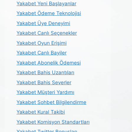
Yakabet Yeni Başlayanlar
Yakabet Ödeme Teknolojisi
Yakabet Üye Deneyimi
Yakabet Canlı Seçenekler
Yakabet Oyun Erişimi
Yakabet Canlı Bayiler
Yakabet Abonelik Ödemesi
Yakabet Bahis Uzantıları
Yakabet Bahis Severler
Yakabet Müşteri Yardımı
Yakabet Sohbet Bilgilendirme
Yakabet Kural Takibi
Yakabet Komisyon Standartları
Yakabet Twitter Bonusları