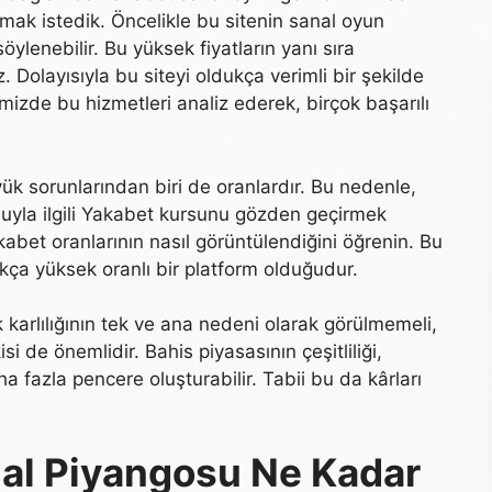
ak istedik. Öncelikle bu sitenin sanal oyun
ylenebilir. Bu yüksek fiyatların yanı sıra
. Dolayısıyla bu siteyi oldukça verimli bir şekilde
emizde bu hizmetleri analiz ederek, birçok başarılı
yük sorunlarından biri de oranlardır. Bu nedenle,
nuyla ilgili Yakabet kursunu gözden geçirmek
abet oranlarının nasıl görüntülendiğini öğrenin. Bu
ça yüksek oranlı bir platform olduğudur.
 karlılığının tek ve ana nedeni olarak görülmemeli,
isi de önemlidir. Bahis piyasasının çeşitliliği,
 fazla pencere oluşturabilir. Tabii bu da kârları
al Piyangosu Ne Kadar