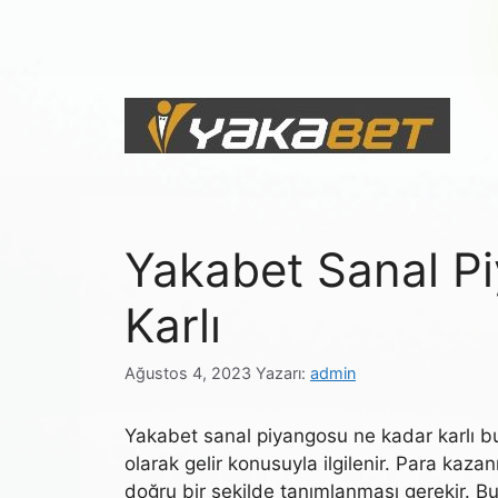
İçeriğe
atla
Yakabet Sanal P
Karlı
Ağustos 4, 2023
Yazarı:
admin
Yakabet sanal piyangosu ne kadar karlı bu
olarak gelir konusuyla ilgilenir. Para kaza
doğru bir şekilde tanımlanması gerekir. B