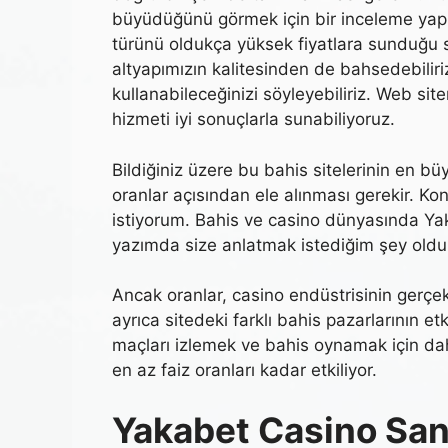
büyüdüğünü görmek için bir inceleme yapm
türünü oldukça yüksek fiyatlara sunduğu sö
altyapımızın kalitesinden de bahsedebiliriz
kullanabileceğinizi söyleyebiliriz. Web sit
hizmeti iyi sonuçlarla sunabiliyoruz.
Bildiğiniz üzere bu bahis sitelerinin en bü
oranlar açısından ele alınması gerekir. Ko
istiyorum. Bahis ve casino dünyasında Yak
yazımda size anlatmak istediğim şey olduk
Ancak oranlar, casino endüstrisinin gerçek
ayrıca sitedeki farklı bahis pazarlarının etk
maçları izlemek ve bahis oynamak için daha
en az faiz oranları kadar etkiliyor.
Yakabet Casino San