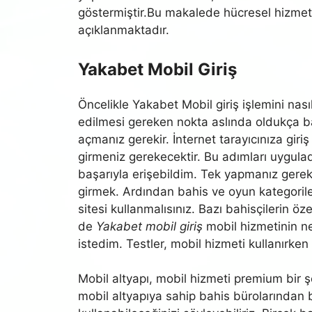
göstermiştir.Bu makalede hücresel hizmetin
açıklanmaktadır.
Yakabet Mobil Giriş
Öncelikle Yakabet Mobil giriş işlemini na
edilmesi gereken nokta aslında oldukça ba
açmanız gerekir. İnternet tarayıcınıza giri
girmeniz gerekecektir. Bu adımları uygul
başarıyla erişebildim. Tek yapmanız gereken
girmek. Ardından bahis ve oyun kategorileri
sitesi kullanmalısınız. Bazı bahisçilerin öz
de
Yakabet mobil giriş
mobil hizmetinin ne
istedim. Testler, mobil hizmeti kullanırken
Mobil altyapı, mobil hizmeti premium bir 
mobil altyapıya sahip bahis bürolarından b