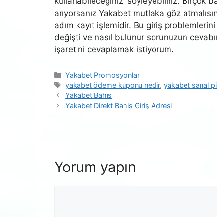
kullanabileceğinizi söyleyebiliriz. Birçok 
arıyorsanız Yakabet mutlaka göz atmalısın
adım kayıt işlemidir. Bu giriş problemleri
değişti ve nasıl bulunur sorunuzun cevabı
işaretini cevaplamak istiyorum.
Kategoriler
Yakabet Promosyonlar
Etiketler
yakabet ödeme kuponu nedir
,
yakabet sanal pi
Yakabet Bahis
Yakabet Direkt Bahis Giriş Adresi
Yorum yapın
Yorum