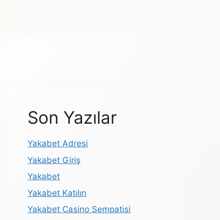
Son Yazılar
Yakabet Adresi
Yakabet Giriş
Yakabet
Yakabet Katılın
Yakabet Casino Sempatisi