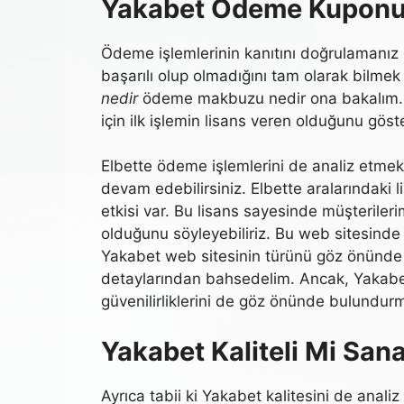
Yakabet Ödeme Kuponu
Ödeme işlemlerinin kanıtını doğrulamanız
başarılı olup olmadığını tam olarak bilme
nedir
ödeme makbuzu nedir ona bakalım. 
için ilk işlemin lisans veren olduğunu gös
Elbette ödeme işlemlerini de analiz etmek
devam edebilirsiniz. Elbette aralarındaki 
etkisi var. Bu lisans sayesinde müşteriler
olduğunu söyleyebiliriz. Bu web sitesinde b
Yakabet web sitesinin türünü göz önünde b
detaylarından bahsedelim. Ancak, Yakab
güvenilirliklerini de göz önünde bulundurm
Yakabet Kaliteli Mi San
Ayrıca tabii ki Yakabet kalitesini de anali