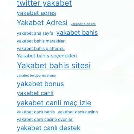
twitter yakabet
yakabet adres
Yakabet Adresi
yakabet alan adı
yakabet bahis
yakabet ana sayfa
yakabet bahis meraklıları
yakabet bahis platformu
Yakabet bahis seçenekleri
Yakabet bahis sitesi
yakabet belgeyi i̇nceleme
yakabet bonus
yakabet canli
yakabet canli maç izle
yakabet canlı bahis
yakabet canlı casino
yakabet canlı casino oyunları
yakabet canlı destek