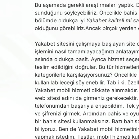
Bu aşamada gerekli araştırmaları yaptık. Do
sunduğunu söyleyebiliriz. Öncelikle bahi
bölümde oldukça iyi
Yakabet kaliteli mi s
olduğunu görebiliriz.Ancak birçok yerden d
Yakabet sitesini çalışmaya başlayan site o
işlemini nasıl tamamlayacağınızı anlatayı
aslında oldukça basit. Ayrıca hizmet seçene
teslim edildiğini doğrular. Bu tür hizmetler
kategorilerle karşılaşıyorsunuz? Öncelikle 
kullanılabileceği söylenebilir. Tabii ki, ö
Yakabet mobil hizmeti dikkate alınmalıdır. 
web sitesi adını da girmeniz gerekecektir
telefonumdan başarıyla erişebildim. Tek y
ve şifrenizi girmek. Ardından bahis ve oyun 
bir bahis sitesi kullanmalısınız. Bazı bahis
biliyoruz. Ben de Yakabet mobil hizmetinin
yapmak istedim. Testler, mobil hizmeti kul