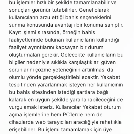
bu işlemler hızlı bir şekilde tamamlanabilir ve
sonuçları görünür tutabilirler. Genel olarak
kullanıcıların arzu ettiği bahis seçeneklerini
sunma konusunda avantajlı bir konuma sahiptir.
Kayıt işlemi sırasında, örneğin bahis
faaliyetlerinde bulunan kullanıcıların kullandığı
faaliyet ayrıntılarını kapsayan bir durum
oluşturmaları gerekir. Gelecekte kullanıcıların bu
bilgiler nedeniyle sıklıkla karşılaştıkları güven
sorunlarını çözme yeteneğinin artırılması da
olumlu yönde gerçekleştirilebilecektir. Yakabet
tespitinden yararlanmak isteyen her kullanıcının
bu bahis sitesinden istediği şartlara bağlı
kalarak en uygun şekilde yararlanabileceğini de
vurgulamak isteriz. Kullanıcılar Yakabet oturum
açma işlemlerine hem PC’lerde hem de
cihazlarda web tarayıcıları aracılığıyla rahatlıkla
erişebilirler. Bu işlemi tamamlamak için üye