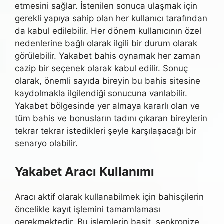
etmesini sağlar. İstenilen sonuca ulaşmak için
gerekli yapıya sahip olan her kullanıcı tarafından
da kabul edilebilir. Her dönem kullanıcının özel
nedenlerine bağlı olarak ilgili bir durum olarak
görülebilir. Yakabet bahis oynamak her zaman
cazip bir seçenek olarak kabul edilir. Sonuç
olarak, önemli sayıda bireyin bu bahis sitesine
kaydolmakla ilgilendiği sonucuna varılabilir.
Yakabet bölgesinde yer almaya kararlı olan ve
tüm bahis ve bonusların tadını çıkaran bireylerin
tekrar tekrar istedikleri şeyle karşılaşacağı bir
senaryo olabilir.
Yakabet Aracı Kullanımı
Aracı aktif olarak kullanabilmek için bahisçilerin
öncelikle kayıt işlemini tamamlaması
gerekmektedir. Bu işlemlerin basit, senkronize