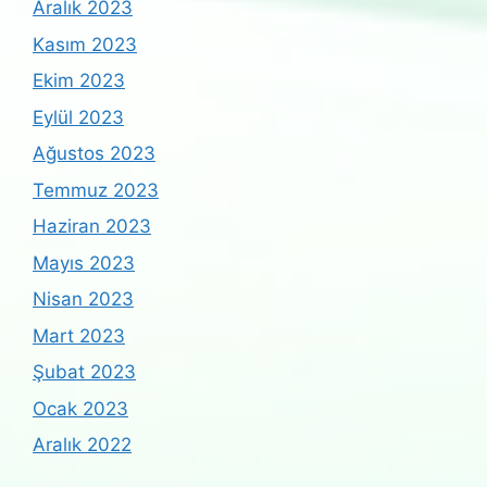
Aralık 2023
Kasım 2023
Ekim 2023
Eylül 2023
Ağustos 2023
Temmuz 2023
Haziran 2023
Mayıs 2023
Nisan 2023
Mart 2023
Şubat 2023
Ocak 2023
Aralık 2022