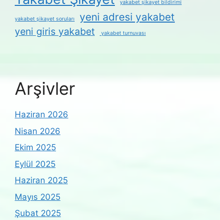
yakabet şikayet bildirimi
yeni adresi yakabet
yakabet şikayet soruları
yeni giris yakabet
yakabet turnuvası
Arşivler
Haziran 2026
Nisan 2026
Ekim 2025
Eylül 2025
Haziran 2025
Mayıs 2025
Şubat 2025