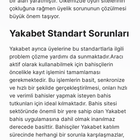
bir alan yaratmıştır. Ülkemizde oyun sitelerinin
çokluğuna rağmen üyelik sorununun çözülmesi
büyük önem taşıyor.
Yakabet Standart Sorunları
Yakabet ayrıca üyelerine bu standartlarla ilgili
problem çözme yardımı da sunmaktadır.Aracı
aktif olarak kullanabilmek için bahisçilerin
öncelikle kayıt işlemini tamamlaması
gerekmektedir. Bu işlemlerin basit, senkronize
ve hızlı bir şekilde gerçekleştirilmesi, onları hızlı
ve verimli bahisler yapmak isteyen bahis
tutkunları için ideal kılmaktadır. Bahis sitesi
sektöründe önemli bir yere sahip olan Yakabet
bahis uygulamasına dahil olmak inanılmaz
derecede basittir. Bahisçiler Yakabet katılım
sürecinde herhangi bir sorunla karşılaşmazlar,