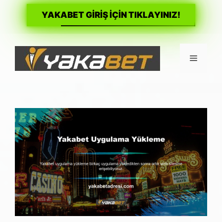
YAKABET GİRİŞ İÇİN TIKLAYINIZ!
İçeriğe
atla
Menü