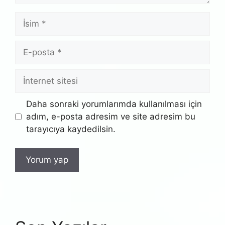
İsim
E-
posta
İnternet
sitesi
Daha sonraki yorumlarımda kullanılması için
adım, e-posta adresim ve site adresim bu
tarayıcıya kaydedilsin.