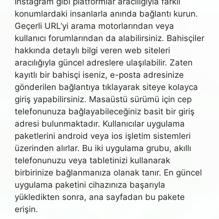
Instagram gibi platformlar aracılığıyla farklı
konumlardaki insanlarla anında bağlantı kurun.
Geçerli URL’yi arama motorlarından veya
kullanıcı forumlarından da alabilirsiniz. Bahisçiler
hakkında detaylı bilgi veren web siteleri
aracılığıyla güncel adreslere ulaşılabilir. Zaten
kayıtlı bir bahisçi iseniz, e-posta adresinize
gönderilen bağlantıya tıklayarak siteye kolayca
giriş yapabilirsiniz. Masaüstü sürümü için cep
telefonunuza bağlayabileceğiniz basit bir giriş
adresi bulunmaktadır. Kullanıcılar uygulama
paketlerini android veya ios işletim sistemleri
üzerinden alırlar. Bu iki uygulama grubu, akıllı
telefonunuzu veya tabletinizi kullanarak
birbirinize bağlanmanıza olanak tanır. En güncel
uygulama paketini cihazınıza başarıyla
yükledikten sonra, ana sayfadan bu pakete
erişin.