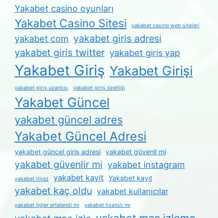
Yakabet casino oyunları
Yakabet Casino Sitesi
yakabet casino web siteleri
yakabet giris adresi
yakabet com
yakabet giris twitter
yakabet giris yap
Yakabet Giriş
Yakabet Girişi
yakabet giriş uzantısı
yakabet giriş özelliği
Yakabet Güncel
yakabet güncel adres
Yakabet Güncel Adresi
yakabet güncel giriş adresi
yakabet güvenli mi
yakabet güvenlir mi
yakabet instagram
yakabet kayit
Yakabet kayıt
yakabet i̇tiraz
yakabet kaç oldu
yakabet kullanıcılar
yakabet ligler ertelendi mi
yakabet lisanslı mı
yakabet maç izleme