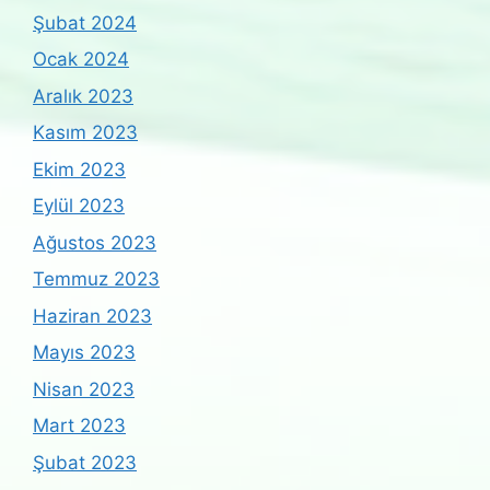
Şubat 2024
Ocak 2024
Aralık 2023
Kasım 2023
Ekim 2023
Eylül 2023
Ağustos 2023
Temmuz 2023
Haziran 2023
Mayıs 2023
Nisan 2023
Mart 2023
Şubat 2023