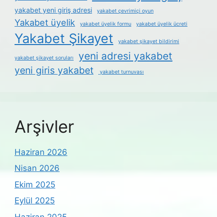
yakabet yeni giriş adresi
yakabet çevrimiçi oyun
Yakabet üyelik
yakabet üyelik formu
yakabet üyelik ücreti
Yakabet Şikayet
yakabet şikayet bildirimi
yeni adresi yakabet
yakabet şikayet soruları
yeni giris yakabet
yakabet turnuvası
Arşivler
Haziran 2026
Nisan 2026
Ekim 2025
Eylül 2025
Haziran 2025