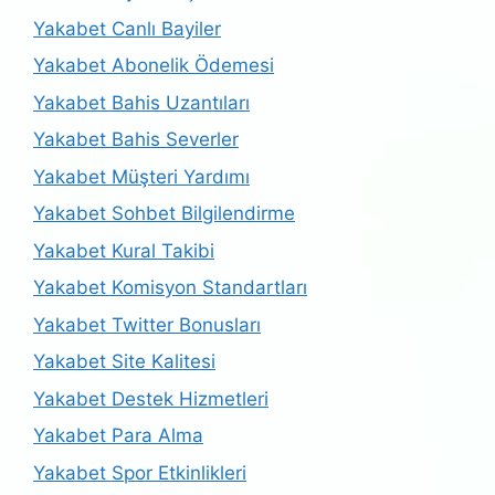
Yakabet Canlı Bayiler
Yakabet Abonelik Ödemesi
Yakabet Bahis Uzantıları
Yakabet Bahis Severler
Yakabet Müşteri Yardımı
Yakabet Sohbet Bilgilendirme
Yakabet Kural Takibi
Yakabet Komisyon Standartları
Yakabet Twitter Bonusları
Yakabet Site Kalitesi
Yakabet Destek Hizmetleri
Yakabet Para Alma
Yakabet Spor Etkinlikleri