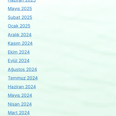
Mayıs 2025
Şubat 2025
Ocak 2025
Aralık 2024
Kasım 2024
Ekim 2024
Eylül 2024
Ağustos 2024
Temmuz 2024
Haziran 2024
Mayıs 2024
Nisan 2024
Mart 2024