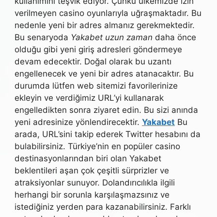
kullanımını teşvik ediyor. Çünkü ülkemizde izin
verilmeyen casino oyunlarıyla uğraşmaktadır. Bu
nedenle yeni bir adres almanız gerekmektedir.
Bu senaryoda
Yakabet uzun zaman
daha önce
olduğu gibi yeni giriş adresleri göndermeye
devam edecektir. Doğal olarak bu uzantı
engellenecek ve yeni bir adres atanacaktır. Bu
durumda lütfen web sitemizi favorilerinize
ekleyin ve verdiğimiz URL’yi kullanarak
engelledikten sonra ziyaret edin. Bu sizi anında
yeni adresinize yönlendirecektir.
Yakabet
Bu
arada, URL’sini takip ederek Twitter hesabını da
bulabilirsiniz. Türkiye’nin en popüler casino
destinasyonlarından biri olan Yakabet
beklentileri aşan çok çeşitli sürprizler ve
atraksiyonlar sunuyor. Dolandırıcılıkla ilgili
herhangi bir sorunla karşılaşmazsınız ve
istediğiniz yerden para kazanabilirsiniz. Farklı