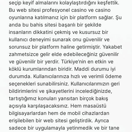
seçip keyif almalarını kolaylaştırdığını keşfettik.
Bu web sitesi profesyonel casino ve casino
oyunlarına katılmanız için bir platform sağlar. Şu
anda bu bahis sitesi başarılı bir şekilde
insanların dikkatini çekmiş ve kusursuz bir
kullanıcı deneyimi sunarak onu güvenilir ve
sorunsuz bir platform haline getirmiştir. Yakabet
zahmetsizce gelir elde edebileceğiniz güvenilir
ve güvenilir bir yerdir. Türkiye’nin en etkin ve
köklü kurumlarından biridir. Maddi durumu iyi
durumda. Kullanıcılarınıza hızlı ve verimli ödeme
seçenekleri sunabilirsiniz. Kullanıcılarımızın geri
bildirimlerini ve şikayetlerini incelediğinizde,
tartıştığımız konuları yansıtan birçok bakış
açısıyla karşılaşacaksınız. Hem masaüstü
bilgisayarlardan hem de mobil cihazlardan
erişilebilen bir web sitesi geliştirdik. Ayrıca
sadece bir uygulamayla yetinmedik ve bir tane