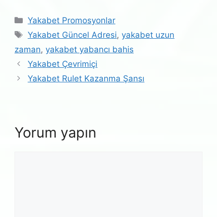
Kategoriler
Yakabet Promosyonlar
Etiketler
Yakabet Güncel Adresi
,
yakabet uzun
zaman
,
yakabet yabancı bahis
Yakabet Çevrimiçi
Yakabet Rulet Kazanma Şansı
Yorum yapın
Yorum